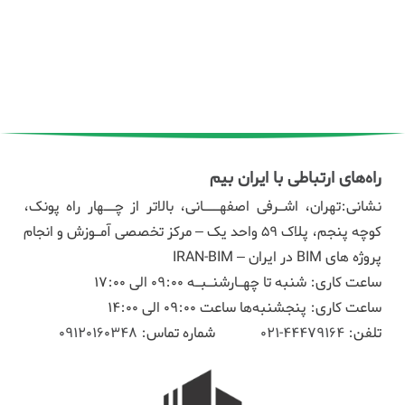
راه‌های ارتباطی با ایران بیم
نشانی:تهران، اشـرفی اصفهـــانی، بالاتر از چــهار راه پونک،
کوچه پنجم، پلاک ۵۹ واحد یک – مرکز تخصصی آمـوزش و انجام
پروژه های BIM در ایران – IRAN-BIM
ساعت کاری: شنبه تا چهـارشنـبـه 09:00 الی 17:00
ساعت کاری: پنجشنبه‌ها ساعت 09:00 الی 14:00
تلفن:
44479164-021
شماره تماس:
09120160348