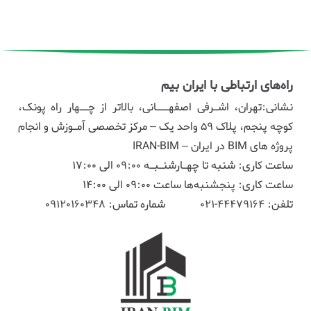
راه‌های ارتباطی با ایران بیم
نشانی:تهران، اشـرفی اصفهـــانی، بالاتر از چــهار راه پونک،
کوچه پنجم، پلاک ۵۹ واحد یک – مرکز تخصصی آمـوزش و انجام
پروژه های BIM در ایران – IRAN-BIM
ساعت کاری: شنبه تا چهـارشنـبـه 09:00 الی 17:00
ساعت کاری: پنجشنبه‌ها ساعت 09:00 الی 14:00
تلفن:
44479164-021
شماره تماس:
09120160348