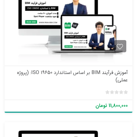
آموزش فرآیند BIM بر اساس استاندارد ISO 19650: (پروژه
عملی)
ب
د
11,800,000 تومان
و
ن
ا
م
ت