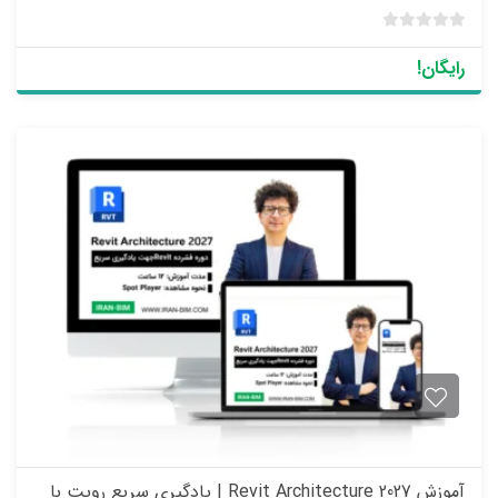
ب
د
رایگان!
و
ن
ا
م
ت
ی
ا
ز
0
ر
ا
ی
آموزش Revit Architecture 2027 | یادگیری سریع رویت با