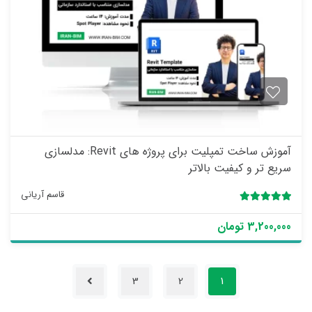
ز
0
ر
ا
ی
آموزش ساخت تمپلیت برای پروژه های Revit: مدلسازی
سریع تر و کیفیت بالاتر
قاسم آریانی
5.00
1 رای
3,200,000 تومان
3
2
1