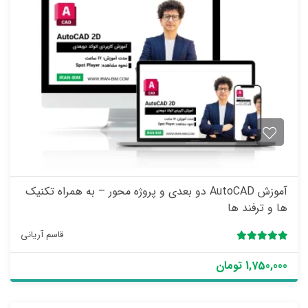
ی
ا
ز
0
ر
ا
ی
آموزش AutoCAD دو بعدی و پروژه محور – به همراه تکنیک
ها و ترفند ها
قاسم آریانی
5.00
1 رای
1,750,000 تومان