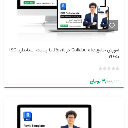
ر
ا
ی
آموزش جامع Collaborate در Revit: با رعایت استاندارد ISO
19650
ب
د
3,000,000 تومان
و
ن
ا
م
ت
ی
ا