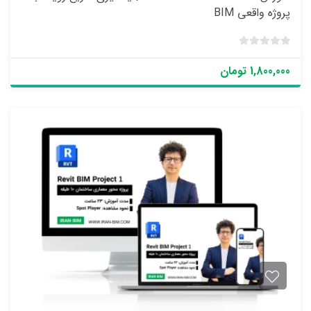
پروژه واقعی BIM
ب
د
1,800,000 تومان
و
ن
ا
م
ت
ی
ا
ز
0
ر
ا
ی