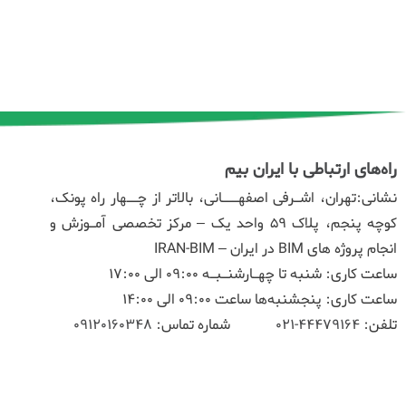
راه‌های ارتباطی با ایران بیم
نشانی:تهران، اشـرفی اصفهـــانی، بالاتر از چــهار راه پونک،
کوچه پنجم، پلاک ۵۹ واحد یک – مرکز تخصصی آمـوزش و
انجام پروژه های BIM در ایران – IRAN-BIM
ساعت کاری: شنبه تا چهـارشنـبـه 09:00 الی 17:00
ساعت کاری: پنجشنبه‌ها ساعت 09:00 الی 14:00
تلفن:
44479164-021
شماره تماس:
09120160348