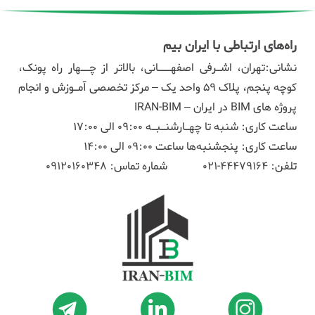
راه‌های ارتباطی با ایران بیم
نشانی:تهران، اشـرفی اصفهـــانی، بالاتر از چــهار راه پونک،
کوچه پنجم، پلاک ۵۹ واحد یک – مرکز تخصصی آمـوزش و انجام
پروژه های BIM در ایران – IRAN-BIM
ساعت کاری: شنبه تا چهـارشنـبـه 09:00 الی 17:00
ساعت کاری: پنجشنبه‌ها ساعت 09:00 الی 14:00
تلفن:
44479164-021
شماره تماس:
09120160348