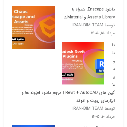
دانلود Enscape: همراه با
Assets Library و Materialها
توسط IRAN-BIM TEAM
مرداد 15, 1405
دا
نل
و
د
پ
لا
گین های Revit + AutoCAD | مرجع دانلود افزونه ها و
ابزارهای رویت و اتوکد
توسط IRAN-BIM TEAM
مرداد 10, 1405