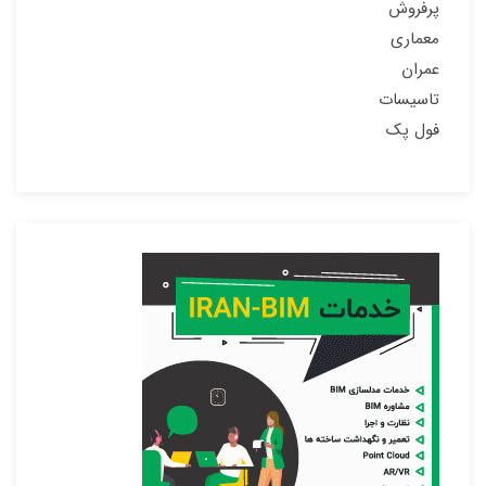
پرفروش
معماری
عمران
تاسیسات
فول پک