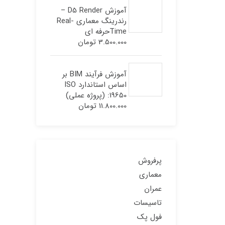
آموزش Revit
Architecture 2027 |
یادگیری سریع رویت با
پروژه واقعی BIM
1.800.000
تومان
دوره آموزش Bluebeam
Revu | بررسی نقشه‌ها و
متره پروژه‌های ساختمانی
3.400.000
تومان
آموزش D5 Render –
رندرینگ معماری Real-
Timeحرفه ای
3.500.000
تومان
آموزش فرآیند BIM بر