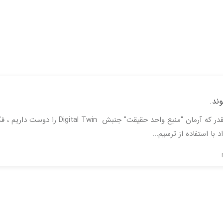
ند.
چرا اسناد ساخت دو بعدی همچنان در بین ما هستند همانقدر که آرمان "منبع واحد حقیقت" جنبش tal Twin
 با استفاده از ترسیم...