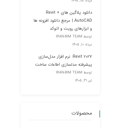
با
Assets
Library و
Materialها
توسط IRAN-BIM TEAM
مرداد 15, 1405
دانلود
پلاگین
های
Revit +
AutoCA
D | مرجع
دانلود افزونه ها و ابزارهای رویت و
اتوکد
توسط IRAN-BIM TEAM
مرداد 10, 1405