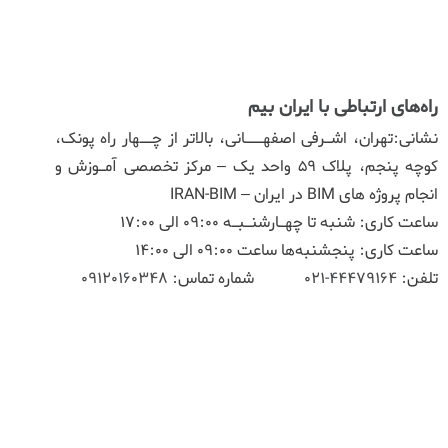
راه‌های ارتباطی با ایران بیم
نشانی:تهران، اشـرفی اصفهـــانی، بالاتر از چــهار راه پونک،
کوچه پنجم، پلاک ۵۹ واحد یک – مرکز تخصصی آمـوزش و