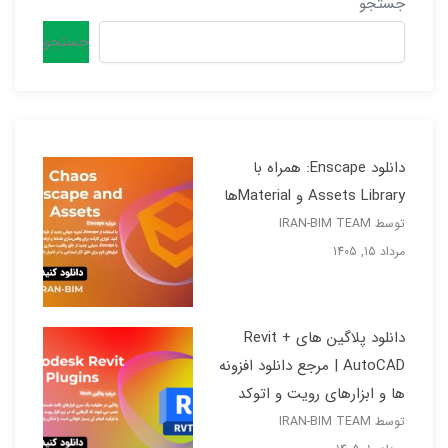
جستجو
جستجو
دانلود Enscape: همراه با
Assets Library و Materialها
توسط IRAN-BIM TEAM
مرداد 15, 1405
دانلود پلاگین های Revit +
AutoCAD | مرجع دانلود افزونه
ها و ابزارهای رویت و اتوکد
توسط IRAN-BIM TEAM