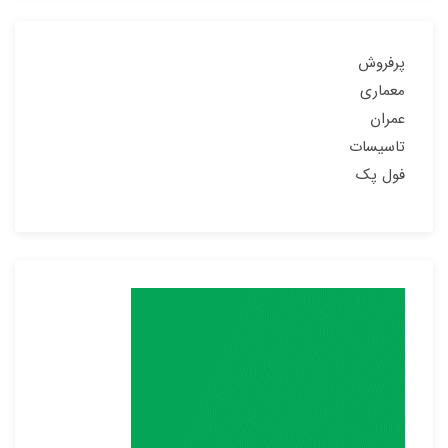
پرفروش
معماری
عمران
تاسیسات
فول پک