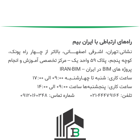
راه‌های ارتباطی با ایران بیم
نشانی:تهران، اشـرفی اصفهـــانی، بالاتر از چــهار راه پونک،
کوچه پنجم، پلاک ۵۹ واحد یک – مرکز تخصصی آمـوزش و انجام
پروژه های BIM در ایران – IRAN-BIM
ساعت کاری: شنبه تا چهـارشنـبـه 09:00 الی 17:00
ساعت کاری: پنجشنبه‌ها ساعت 09:00 الی 14:00
تلفن:
44479164-021
شماره تماس:
09120160348