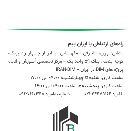
راه‌های ارتباطی با ایران بیم
نشانی:تهران، اشـرفی اصفهـــانی، بالاتر از چــهار راه پونک،
کوچه پنجم، پلاک ۵۹ واحد یک – مرکز تخصصی آمـوزش و انجام
پروژه های BIM در ایران – IRAN-BIM
ساعت کاری: شنبه تا چهـارشنـبـه 09:00 الی 17:00
ساعت کاری: پنجشنبه‌ها ساعت 09:00 الی 14:00
تلفن:
44479164-021
شماره تماس:
09120160348