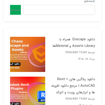
جستجو
جستجو
دانلود Enscape: همراه با
Assets Library و Materialها
توسط IRAN-BIM TEAM
مرداد 15, 1405
دانلود پلاگین های Revit +
AutoCAD | مرجع دانلود افزونه
ها و ابزارهای رویت و اتوکد
توسط IRAN-BIM TEAM