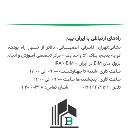
راه‌های ارتباطی با ایران بیم
نشانی:تهران، اشـرفی اصفهـــانی، بالاتر از چــهار راه پونک،
کوچه پنجم، پلاک ۵۹ واحد یک – مرکز تخصصی آمـوزش و انجام
پروژه های BIM در ایران – IRAN-BIM
ساعت کاری: شنبه تا چهـارشنـبـه 09:00 الی 17:00
ساعت کاری: پنجشنبه‌ها ساعت 09:00 الی 14:00
تلفن:
44479164-021
شماره تماس:
09120160348