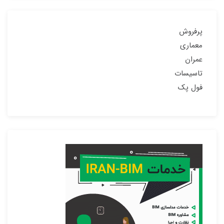
پرفروش
معماری
عمران
تاسیسات
فول پک