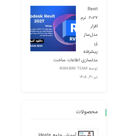
Revit
2027: نرم
افزار
مدل‌ساز
ی
پیشرفته
مدلسازی اطاعات ساخت
توسط IRAN-BIM TEAM
تیر 31, 1405
محصولات
آموزش جامع Ideate