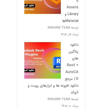
با
Assets
Library و
Materialها
توسط IRAN-BIM TEAM
مرداد 15, 1405
دانلود
پلاگین
های
Revit +
AutoCA
D | مرجع
دانلود افزونه ها و ابزارهای رویت و
اتوکد
توسط IRAN-BIM TEAM
مرداد 10, 1405