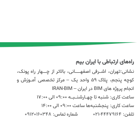
راه‌های ارتباطی با ایران بیم
نشانی:تهران، اشـرفی اصفهـــانی، بالاتر از چــهار راه پونک،
کوچه پنجم، پلاک ۵۹ واحد یک – مرکز تخصصی آمـوزش و
انجام پروژه های BIM در ایران – IRAN-BIM
ساعت کاری: شنبه تا چهـارشنـبـه 09:00 الی 17:00
ساعت کاری: پنجشنبه‌ها ساعت 09:00 الی 14:00
تلفن:
44479164-021
شماره تماس:
09120160348