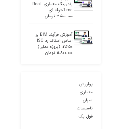
رندرینگ معماری Real-
Timeحرفه ای
3.500.000
تومان
آموزش فرآیند BIM بر
اساس استاندارد ISO
19650: (پروژه عملی)
11.800.000
تومان
پرفروش
معماری
عمران
تاسیسات
فول پک