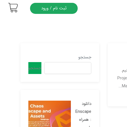
ثبت نام / ورود
جستجو
جستجو
ر BIM صحبت کنیم.
Proj
Ma
دانلود
Enscape
: همراه