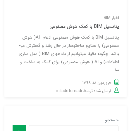
اخبار BIM
پتانسیل BIM با کمک هوش مصنوعی
پتانسیل BIM با کمک هوش مصنوعی ادغام AI( هوش
مصنوعی) با صنایع ساخت­و­ساز در حال رشد و گسترش می­
باشد. چگونه دقیقا می­توانیم از داده­های BIM ( مدل سازی
اطلاعات) و AI ( هوش مصنوعی) برای کمک به ساخت و
سا...
فروردین 18, 1398
ارسال شده توسط
miladetemadi
جستجو