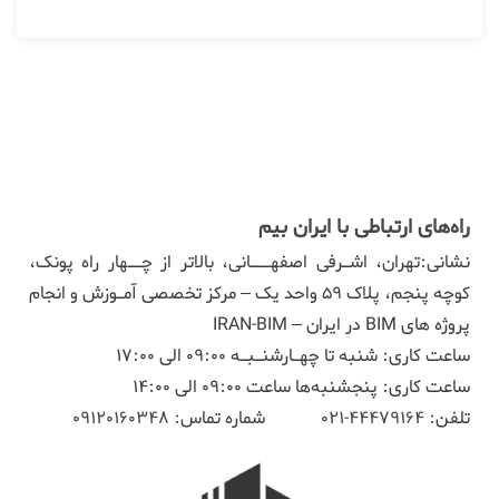
راه‌های ارتباطی با ایران بیم
نشانی:تهران، اشـرفی اصفهـــانی، بالاتر از چــهار راه پونک،
کوچه پنجم، پلاک ۵۹ واحد یک – مرکز تخصصی آمـوزش و انجام
پروژه های BIM در ایران – IRAN-BIM
ساعت کاری: شنبه تا چهـارشنـبـه 09:00 الی 17:00
ساعت کاری: پنجشنبه‌ها ساعت 09:00 الی 14:00
تلفن:
44479164-021
شماره تماس:
09120160348