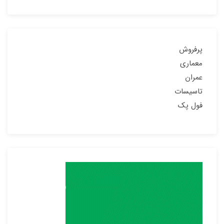
پرفروش
معماری
عمران
تاسیسات
فول پک