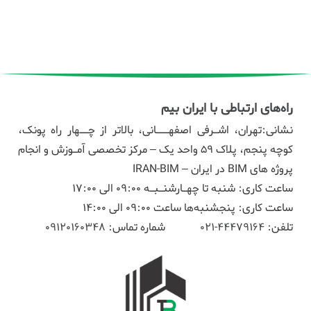
راه‌های ارتباطی با ایران بیم
نشانی:تهران، اشـرفی اصفهـــانی، بالاتر از چــهار راه پونک،
کوچه پنجم، پلاک ۵۹ واحد یک – مرکز تخصصی آمـوزش و انجام
پروژه های BIM در ایران – IRAN-BIM
ساعت کاری: شنبه تا چهـارشنـبـه 09:00 الی 17:00
ساعت کاری: پنجشنبه‌ها ساعت 09:00 الی 14:00
تلفن:
44479164-021
شماره تماس:
09120160348