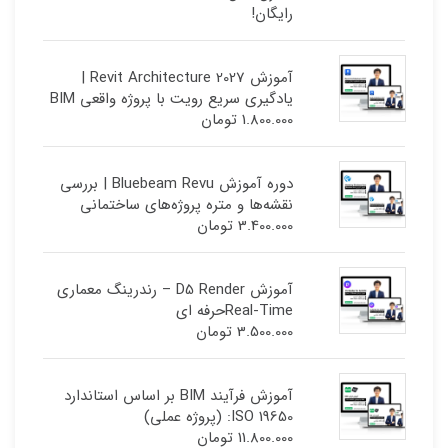
رایگان!
آموزش Revit Architecture 2027 |
یادگیری سریع رویت با پروژه واقعی BIM
1.800.000
تومان
دوره آموزش Bluebeam Revu | بررسی
نقشه‌ها و متره پروژه‌های ساختمانی
3.400.000
تومان
آموزش D5 Render – رندرینگ معماری
Real-Timeحرفه ای
3.500.000
تومان
آموزش فرآیند BIM بر اساس استاندارد
ISO 19650: (پروژه عملی)
11.800.000
تومان