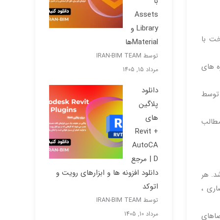
با
Assets
Library و
خت با
Materialها
توسط IRAN-BIM TEAM
ه های
مرداد 15, 1405
دانلود
 توسط
پلاگین
های
مطالب
Revit +
AutoCA
D | مرجع
دانلود افزونه ها و ابزارهای رویت و
د. هر
اتوکد
اری ،
توسط IRAN-BIM TEAM
مرداد 10, 1405
ضاهای