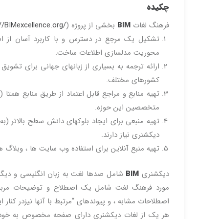
چکیده
فرهنگ لغات
BIM
بخشی از پروژه BIMe Initiative (
) می باشد که اهداف زیر را دنبال می نماید:
//BIMexcellence.org/
تشکیل یک مرجع در دسترس و با کاربرد آسان از ا
محوریت مدلسازی اطلاعات ساخت.
ارائه ترجمه به بسیاری از زبانهای جهانی برای تشوی
کشورهای مختلف.
تهیه منابع و مراجع قابل اعتماد از طریق منابع همتا 
متخصصین این حوزه.
تهیه منبعی برای ایجاد بلوکهای دانش سطح بالاتر (به
دیکشنری نیاز دارند.
تهیه منبع آنلاین برای استفاده وب سایت ها ، وبلاگ ها 
دیکشنری
BIM
شامل صدها لغت به زبان انگلیسی و دیگر
مورد فرهنگ لغت شامل یک اصطلاح و توضیحات مربوط 
اصطلاحات مشابه ، و پیوندهای “مرتبط با آنها نیزدر کنار 
هر یک از لغات دیکشنری دارای صفحه مخصوص به خود (لی