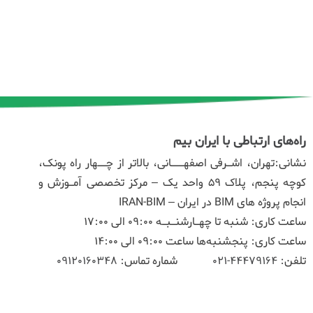
راه‌های ارتباطی با ایران بیم
نشانی:تهران، اشـرفی اصفهـــانی، بالاتر از چــهار راه پونک،
کوچه پنجم، پلاک ۵۹ واحد یک – مرکز تخصصی آمـوزش و
انجام پروژه های BIM در ایران – IRAN-BIM
ساعت کاری: شنبه تا چهـارشنـبـه 09:00 الی 17:00
ساعت کاری: پنجشنبه‌ها ساعت 09:00 الی 14:00
تلفن:
44479164-021
شماره تماس:
09120160348