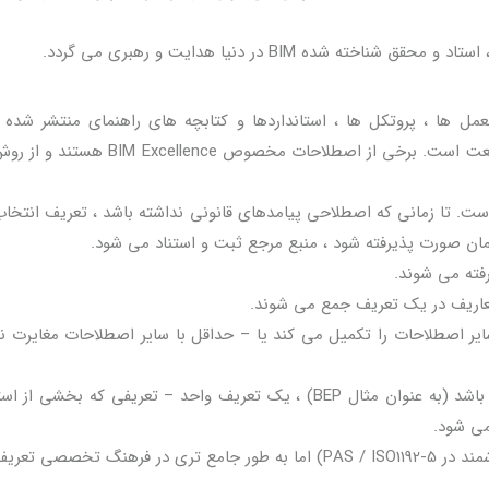
ت از (NBP) مشتق شده اند. NBP دستورالعمل ها ، پروتکل ها ، استانداردها و کتابچه های راهنمای منتشر 
ست. تا زمانی که اصطلاحی پیامدهای قانونی نداشته باشد ، تعریف انتخا
ان صورت پذیرفته شود ، منبع مرجع ثبت و استناد می شود.
فته می شوند.
تعاریف در یک تعریف جمع می شوند.
یر اصطلاحات را تکمیل می کند یا – حداقل با سایر اصطلاحات مغایرت ند
اگر یک اصطلاح دارای دو تعریف پرکاربرد و سازش ناپذیر باشد (به عنوان مثال BEP) ، یک تعریف واحد – تعریفی که بخش
اگر اصطلاحی در NBP ظاهر شود (به عنوان مثال شهر هوشمند در PAS / ISO1192-5) اما به طور جامع تری در فرهنگ تخ