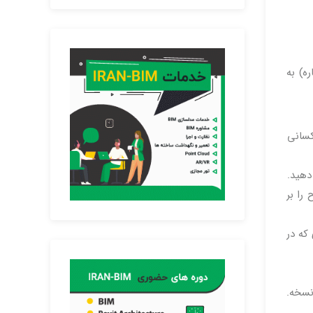
ه) به
کند. کسانی
 را بر
که در
مخفف) ، زبان ، نسخه.