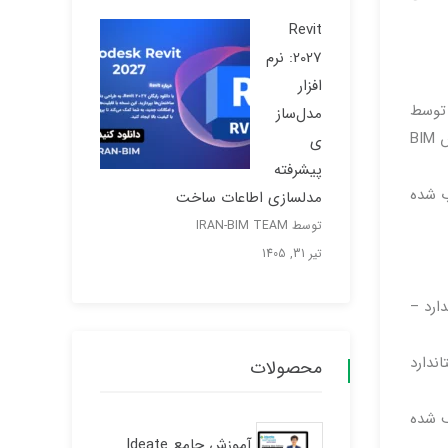
Revit
2027: نرم
افزار
شده توسط
مدل‌ساز
نهادهای صنعت ، گروه های وظیفه و ابتکارات گسترده صنعت است. برخی از اصطلاحات مخصوص BIM Excellence هستند و از روش BIM
ی
پیشرفته
ب شده
مدلسازی اطاعات ساخت
توسط IRAN-BIM TEAM
تیر 31, 1405
ارد –
ی از استاندارد
محصولات
صصی تعریف شده
آموزش جامع Ideate