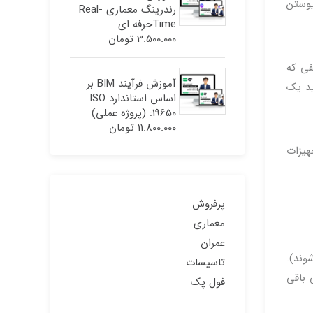
یوستن
رندرینگ معماری Real-
Timeحرفه ای
3.500.000
تومان
فی که
آموزش فرآیند BIM بر
ید یک
اساس استاندارد ISO
19650: (پروژه عملی)
11.800.000
تومان
هیزات
پرفروش
معماری
عمران
وند).
تاسیسات
 باقی
فول پک