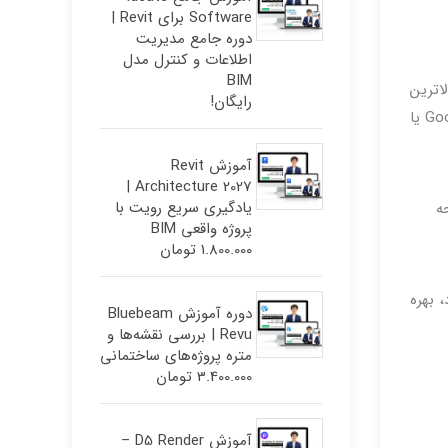
Software برای Revit |
دوره جامع مدیریت
اطلاعات و کنترل مدل
BIM
ه عنوان مثال LOD ) ، این اختصار به اصطلاحی که در NBP با بالاترین
رایگان!
شاخص ارتباط وجود دارد ، تعلق می گیرد. اگر تعیین سطح ارتباط دشوار باشد ، به اصطلاح پرکاربرد (که با استفاده از Google Trends یا
آموزش Revit
Architecture 2027 |
یادگیری سریع رویت با
ه
پروژه واقعی BIM
1.800.000
تومان
 بهره
دوره آموزش Bluebeam
Revu | بررسی نقشه‌ها و
متره پروژه‌های ساختمانی
3.400.000
تومان
آموزش D5 Render –