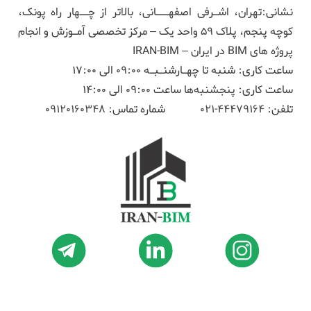
نشانی:تهران، اشـرفی اصفهـــانی، بالاتر از چــهار راه پونک،
کوچه پنجم، پلاک ۵۹ واحد یک – مرکز تخصصی آمـوزش و انجام
پروژه های BIM در ایران – IRAN-BIM
ساعت کاری: شنبه تا چهـارشنـبـه 09:00 الی 17:00
ساعت کاری: پنجشنبه‌ها ساعت 09:00 الی 14:00
تلفن:
44479164-021
شماره تماس:
09120160348