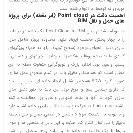
بسیار مهم است. ما می توانیم درک کنیم که با مثال یک مطالعه
موردی که توسط ما انجام شده است.
اهمیت دقت در Point cloud (ابر نقطه) برای پروژه
های حمل و نقل BIM:
ما موظف شدیم مدل Point Cloud to BIM یک جاده در بریتانیا
را با چهار بخش مختلف ایجاد کنیم. محدوده پروژه شامل مدل
سازی دقیق راههای موجود (سطح توپو) ، پلها به همراه ویژگیهای
کلیدی مانند پیاده روها ، زهکشیها ، ناودانها ، چراغهای راهنمایی ،
پستها و غیره بود. اندازه بزرگ و توپوگرافی متفاوت سطح به این
معنی است که هماهنگی دقیق باید در تمام سطوح مدل سازی
صورت گیرد. SOW همچنین شامل ایجاد جاده ای بدون پل بود
که دارای چندین پیچ و موج بود. این باید به طور دقیق مدل
سازی شود تا آنها با نقاط انتهایی واقعی پل مطابقت داشته
باشند.Undulation به حرکت پیوسته بالا و پایین جاده اشاره دارد
و با توجه به اهمیت موج دار شدن در ایمنی حمل و نقل ، نقطه
دقیق را می توان تکرار کرد. علاوه بر این ، پل با منحنی ها و موج
دارها با یک حاشیه به جاده ها و پیاده روها متصل می شد.