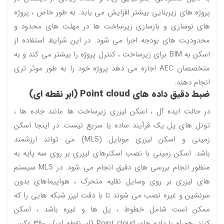
پروژه های زیربنایی بیشتر افزایش می یابد. به طور خاص ، پروژه
های نوسازی و بازسازی زیرساخت ها در مهلت های محدود و
محدودیت های بودجه اجرا می شود. در این شرایط استفاده از
اسکن به BIM برای زیرساخت ، کنترل پروژه را بیشتر می کند و به
متخصصان AEC اجازه می دهد پروژه خود را به طور موثر تری
انجام دهند.
ضبط دقیق داده های Point cloud (ابر نقطه ای)
در حالت ایده آل ، اسکن لیزری زیرساخت ها مانند جاده ها ،
تونل های پل یک فرآیند ساده یا سریع نیست. در اینجا اسکن
زمینی و اسکن لیزری موبایل (MLS) می تواند ارزشمند
باشد. اسکن زمینی با نصب اسکنرهای لیزری بر روی سه پایه به
منظور انجام بررسی های دقیق انجام می شود. در MLS سیستم
های لیزری بر روی وسایل نقلیه متحرک ، هواپیماهای بدون
سرنشین و غیره نصب می شوند تا با دقت لیزر شبکه هایی را که
ممکن است شامل خطوط ، پل ها و غیره باشد ، اسکن
کنند. همراه با داده های Point cloud (ابر نقطه ای) ، ۳۶۰ عکس