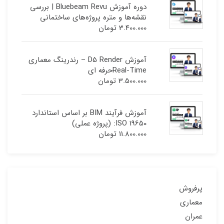
دوره آموزش Bluebeam Revu | بررسی
نقشه‌ها و متره پروژه‌های ساختمانی
3.400.000
تومان
آموزش D5 Render – رندرینگ معماری
Real-Timeحرفه ای
3.500.000
تومان
آموزش فرآیند BIM بر اساس استاندارد
ISO 19650: (پروژه عملی)
11.800.000
تومان
پرفروش
معماری
عمران