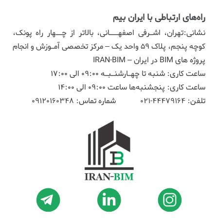
راه‌های ارتباطی با ایران بیم
نشانی:تهران، اشـرفی اصفهـــانی، بالاتر از چــهار راه پونک،
کوچه پنجم، پلاک ۵۹ واحد یک – مرکز تخصصی آمـوزش و انجام
پروژه های BIM در ایران – IRAN-BIM
ساعت کاری: شنبه تا چهـارشنـبـه 09:00 الی 17:00
ساعت کاری: پنجشنبه‌ها ساعت 09:00 الی 14:00
تلفن:
44479164-021
شماره تماس:
09120160348