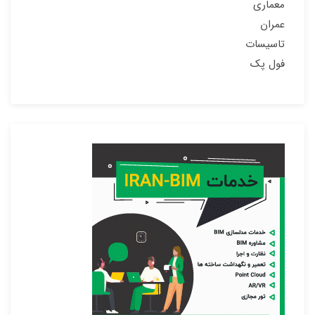
معماری
عمران
تاسیسات
فول پک