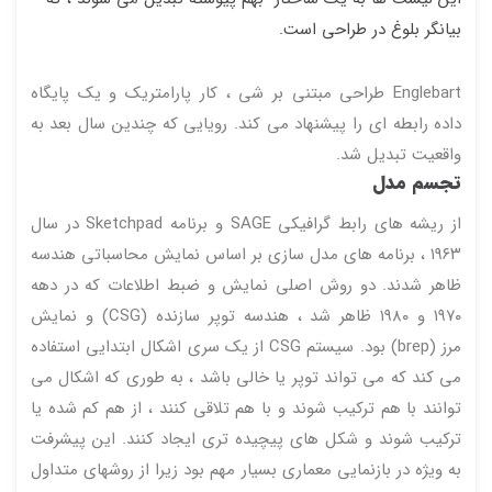
بیانگر بلوغ در طراحی است.
Englebart طراحی مبتنی بر شی ، کار پارامتریک و یک پایگاه
داده رابطه ای را پیشنهاد می کند. رویایی که چندین سال بعد به
واقعیت تبدیل شد.
تجسم مدل
از ریشه های رابط گرافیکی SAGE و برنامه Sketchpad در سال
۱۹۶۳ ، برنامه های مدل سازی بر اساس نمایش محاسباتی هندسه
ظاهر شدند. دو روش اصلی نمایش و ضبط اطلاعات که در دهه
۱۹۷۰ و ۱۹۸۰ ظاهر شد ،
هندسه
توپر
سازنده
(CSG) و ن
مایش
مرز
(brep) بود. سیستم CSG از یک سری اشکال ابتدایی استفاده
می کند که می تواند توپر یا خالی باشد ، به طوری که اشکال می
توانند با هم ترکیب شوند و با هم تلاقی کنند ، از هم کم شده یا
ترکیب شوند و شکل های پیچیده تری ایجاد کنند. این پیشرفت
به ویژه در بازنمایی معماری بسیار مهم بود زیرا از روشهای متداول