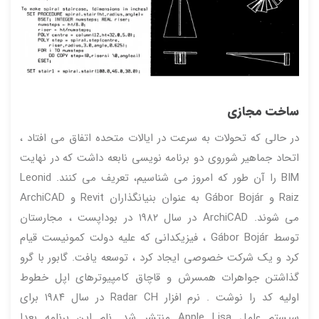
ساخت مجازی
در حالی که تحولات به سرعت در ایالات متحده اتفاق می افتاد ،
اتحاد جماهیر شوروی دو برنامه نویسی نابعه داشت که در نهایت
BIM را آن طور که امروز می شناسیم، تعریف می کنند. Leonid
Raiz و Gábor Bojár به عنوان بنیانگذاران Revit و ArchiCAD
می شوند. ArchiCAD در سال ۱۹۸۲ در بوداپست ، مجارستان
توسط Gábor Bojár ، فیزیکدانی که علیه دولت کمونیست قیام
کرد و یک شرکت خصوصی ایجاد کرد ، توسعه یافت. گابور با گرو
گذاشتن جواهرات همسرش و قاچاق کامپیوترهای اپل خطوط
اولیه کد را نوشت . نرم افزار Radar CH در سال ۱۹۸۴ برای
سیستم عامل Apple Lisa منتشر شد. نام این برنامه بعدا