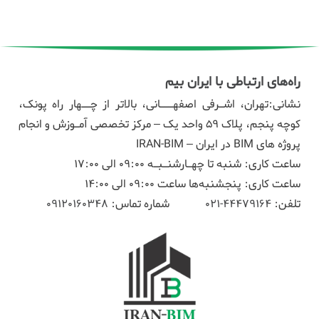
راه‌های ارتباطی با ایران بیم
نشانی:تهران، اشـرفی اصفهـــانی، بالاتر از چــهار راه پونک،
کوچه پنجم، پلاک ۵۹ واحد یک – مرکز تخصصی آمـوزش و انجام
پروژه های BIM در ایران – IRAN-BIM
ساعت کاری: شنبه تا چهـارشنـبـه 09:00 الی 17:00
ساعت کاری: پنجشنبه‌ها ساعت 09:00 الی 14:00
تلفن:
44479164-021
شماره تماس:
09120160348