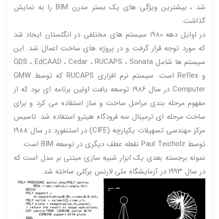
شد ، بیشترین ویژگی های یک بستر مدرن BIM را به نمایش
گذاشت.
در اوایل دهه ۱۹۸۰ سیستم های مختلفی در انگلستان ایجاد شد
که مورد توجه قرار گرفت و در پروژه های ساخت اعمال شد. این
سیستم ها شامل GDS ، EdCAAD ، Cedar ، RUCAPS ، Sonata
و Reflex است. سیستم نرم افزاری RUCAPS که توسط GMW
Computer در سال ۱۹۸۶ توسعه یافت اولین برنامه ای بود که از
مفهوم مرحله بندی مراحل ساخت و ساز استفاده می کرد و برای
ساخت مرحله ای ترمینال سه فرودگاه هیترو استفاده شد. تاسیس
مرکز مهندسی تسهیلات یکپارچه (CIFE) در استنفورد در سال ۱۹۸۸
توسط Paul Teicholz نقطه عطف دیگری در توسعه BIM است.
نمونه برجسته بعدی یک ابزار شبیه سازی مبتنی بر مدل است که
در سال ۱۹۹۳ در آزمایشگاه ملی لارنس برکلی ساخته شد.