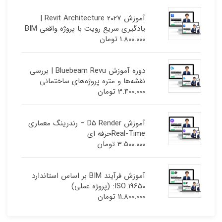
آموزش Revit Architecture 2027 |
یادگیری سریع رویت با پروژه واقعی BIM
1.800.000
تومان
دوره آموزش Bluebeam Revu | بررسی
نقشه‌ها و متره پروژه‌های ساختمانی
3.400.000
تومان
آموزش D5 Render – رندرینگ معماری
Real-Timeحرفه ای
3.500.000
تومان
آموزش فرآیند BIM بر اساس استاندارد
ISO 19650: (پروژه عملی)
11.800.000
تومان