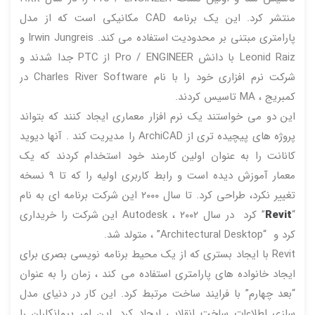
منتشر کرد. این یک برنامه CAD مکانیکی است که از مدل
پارامتری مبتنی بر محدودیت استفاده می کند. Irwin Jungreis و
Leonid Raiz با دانش Pro / ENGINEER از PTC جدا شدند و
شرکت نرم افزاری خود را با نام Charles River Software در
کمبریج ، MA تاسیس کردند.
این دو می خواستند یک نرم افزار معماری ایجاد کنند که بتواند
پروژه های پیچیده تری از ArchiCAD را مدیریت کند . آنها دیوید
کانانت را به عنوان اولین کارمند خود استخدام کردند که یک
معمار آموزش دیده است و رابط کاربری اولیه را که تا ۹ نسخه
تغییر نکرد، طراحی کرد. تا سال ۲۰۰۰ این شرکت برنامه ای به نام
“
Revit
” کرد در سال ۲۰۰۲ ، Autodesk این شرکت را خریداری
کرد و “Architectural Desktop” ، متولد شد.
Revit با ایجاد بستری که از یک محیط برنامه نویسی بصری برای
ایجاد خانواده های پارامتری استفاده می کند ، زمان را به عنوان
“بعد چهارم” با فرایند ساخت مرتبط کرد. این کار در دنیای مدل
سازی اطلاعات ساخت انقلابی ایجاد کرد. این امر پیمانکاران را