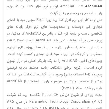
ArchiCAD
شد. ArchiCAD اولین نرم افزار BIM بود که برای
رایانه شخصی در دسترس قرار گرفت.
شروع به کار این نرم افزار کند بود زیرا Bojár مجبور بود با فضای
تجاری غیر دوستانه و محدودیت های نرم افزار رایانه های
شخصی دست و پنجه نرم کند ، بنابراین ArchiCAD تا مدتها، در
پروژه های بزرگ استفاده نمی شد. ArchiCAD از سال ۲۰۰۷ تا ۲۰۱۱
، به طور عمده به عنوان ابزاری برای توسعه پروژه های تجاری
مسکونی و کوچک در اروپا ، سود قابل توجهی کسب کرده است.
بهبودهای اخیر ، ArchiCAD را به یک بازیگر اصلی در بازار تبدیل
کرده است ، اگرچه برخی مشکلات مانند محیط برنامه نویسی
پیچیده (اما انعطاف پذیر) وجود دارد. گرافیسافت ادعا می کند که
بیش از ۱،۰۰۰،۰۰۰ پروژه در سراسر جهان با استفاده از ArchiCAD
طراحی شده است. (تا ۲۰۱۲)
مدت زیادی از شروع فروش Radar CH نگذشته بود که شرکت
Parametric Technology Corporation (PTC) در سال ۱۹۸۵
تاسیس شد و اولین نسخه Pro / ENGINEER را در سال ۱۹۸۸