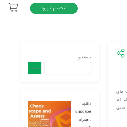
ثبت نام / ورود
جستجو
جستجو
 های
تفاده می کنند. اما
دانلود
 دوم آن، به شرکت ها کمک می کند تا BIM و چالش هایی
Enscape
: همراه