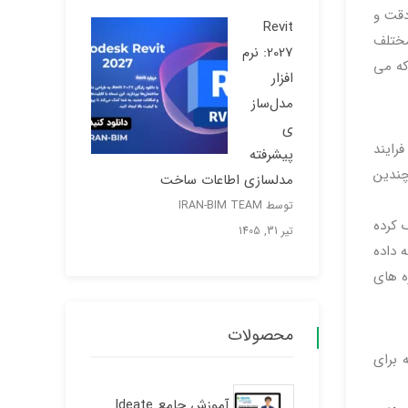
دقت و
Revit
ای مختلف
2027: نرم
که می
افزار
مدل‌ساز
ی
رایند
پیشرفته
چندین
مدلسازی اطاعات ساخت
توسط IRAN-BIM TEAM
 کرده
تیر 31, 1405
 را ارائه داده
ه های
محصولات
د که برای
آموزش جامع Ideate