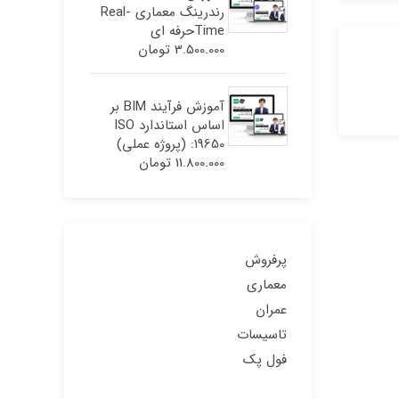
رندرینگ معماری Real-
Timeحرفه ای
3.500.000
تومان
آموزش فرآیند BIM بر
اساس استاندارد ISO
19650: (پروژه عملی)
11.800.000
تومان
پرفروش
معماری
عمران
تاسیسات
فول پک