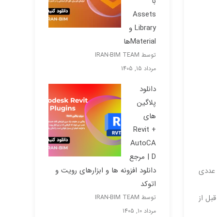
با
Assets
Library و
Materialها
توسط IRAN-BIM TEAM
مرداد 15, 1405
دانلود
پلاگین
های
Revit +
AutoCA
D | مرجع
دانلود افزونه ها و ابزارهای رویت و
 عددی
اتوکد
قبل از
توسط IRAN-BIM TEAM
مرداد 10, 1405