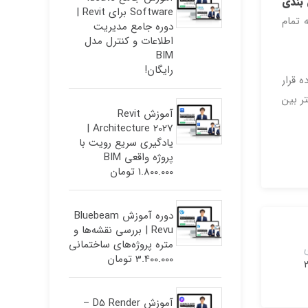
 بندی
Software برای Revit |
ای است که تمام
دوره جامع مدیریت
اطلاعات و کنترل مدل
BIM
رایگان!
ه قرار
ر بین
آموزش Revit
Architecture 2027 |
یادگیری سریع رویت با
پروژه واقعی BIM
1.800.000
تومان
دوره آموزش Bluebeam
Revu | بررسی نقشه‌ها و
متره پروژه‌های ساختمانی
3.400.000
تومان
آموزش D5 Render –