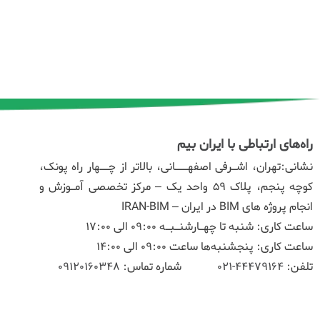
راه‌های ارتباطی با ایران بیم
نشانی:تهران، اشـرفی اصفهـــانی، بالاتر از چــهار راه پونک،
کوچه پنجم، پلاک ۵۹ واحد یک – مرکز تخصصی آمـوزش و
انجام پروژه های BIM در ایران – IRAN-BIM
ساعت کاری: شنبه تا چهـارشنـبـه 09:00 الی 17:00
ساعت کاری: پنجشنبه‌ها ساعت 09:00 الی 14:00
تلفن:
44479164-021
شماره تماس:
09120160348