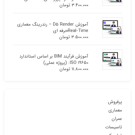
3.400.000
تومان
آموزش D5 Render – رندرینگ معماری
Real-Timeحرفه ای
3.500.000
تومان
آموزش فرآیند BIM بر اساس استاندارد
ISO 19650: (پروژه عملی)
11.800.000
تومان
پرفروش
معماری
عمران
تاسیسات