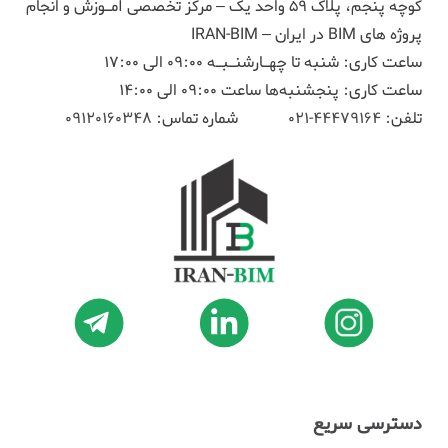
کوچه پنجم، پلاک ۵۹ واحد یک – مرکز تخصصی آمـوزش و انجام
پروژه های BIM در ایران – IRAN-BIM
ساعت کاری: شنبه تا چهـارشنـبـه 09:00 الی 17:00
ساعت کاری: پنجشنبه‌ها ساعت 09:00 الی 14:00
تلفن:
44479164-021
شماره تماس:
09120160348
دسترسی سریع