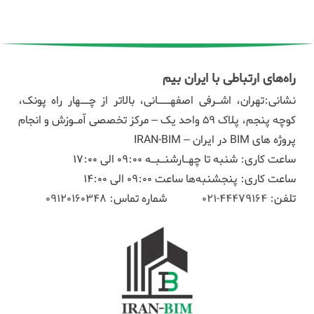
راه‌های ارتباطی با ایران بیم
نشانی:تهران، اشـرفی اصفهـــانی، بالاتر از چــهار راه پونک،
کوچه پنجم، پلاک ۵۹ واحد یک – مرکز تخصصی آمـوزش و انجام
پروژه های BIM در ایران – IRAN-BIM
ساعت کاری: شنبه تا چهـارشنـبـه 09:00 الی 17:00
ساعت کاری: پنجشنبه‌ها ساعت 09:00 الی 14:00
تلفن:
44479164-021
شماره تماس:
09120160348