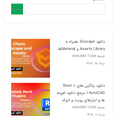
جستجو
دانلود Enscape: همراه با
Assets Library و Materialها
توسط IRAN-BIM TEAM
مرداد 15, 1405
دانلود پلاگین های Revit +
AutoCAD | مرجع دانلود افزونه
ها و ابزارهای رویت و اتوکد
توسط IRAN-BIM TEAM
مرداد 10, 1405