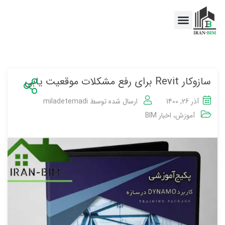
اخبار BIM
خدمات BIM
سازوکار Revit برای رفع مشکلات موقعیت یابی
آذر 26, 1400
ارسال شده توسط
miladetemadi
آموزش
،
اخبار BIM