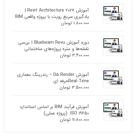
آموزش Revit Architecture 2027 |
یادگیری سریع رویت با پروژه واقعی BIM
1.800.000
تومان
دوره آموزش Bluebeam Revu | بررسی
نقشه‌ها و متره پروژه‌های ساختمانی
3.400.000
تومان
آموزش D5 Render – رندرینگ معماری
Real-Timeحرفه ای
3.500.000
تومان
آموزش فرآیند BIM بر اساس استاندارد
ISO 19650: (پروژه عملی)
11.800.000
تومان