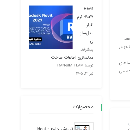
Revit
2027: نرم
افزار
مدل‌ساز
هد.
ی
لح در
پیشرفته
مدلسازی اطاعات ساخت
ماهای
توسط IRAN-BIM TEAM
ده می
تیر 31, 1405
محصولات
آموزش جامع Ideate
یریت