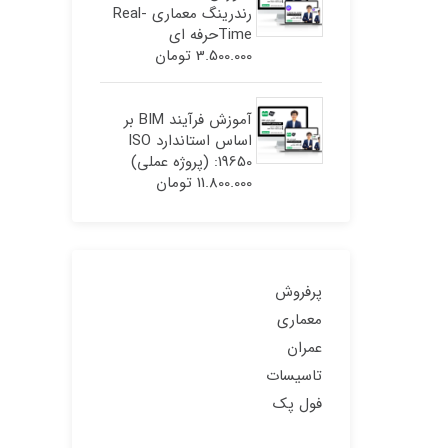
رندرینگ معماری Real-
Timeحرفه ای
3.500.000
تومان
آموزش فرآیند BIM بر
اساس استاندارد ISO
19650: (پروژه عملی)
11.800.000
تومان
پرفروش
معماری
عمران
تاسیسات
فول پک