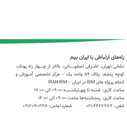
راه‌های ارتباطی با ایران بیم
نشانی:تهران، اشـرفی اصفهـــانی، بالاتر از چــهار راه پونک،
کوچه پنجم، پلاک ۵۹ واحد یک – مرکز تخصصی آمـوزش و
انجام پروژه های BIM در ایران – IRAN-BIM
ساعت کاری: شنبه تا چهـارشنـبـه 09:00 الی 17:00
ساعت کاری: پنجشنبه‌ها ساعت 09:00 الی 14:00
تلفن:
44479164-021
شماره تماس:
09120160348