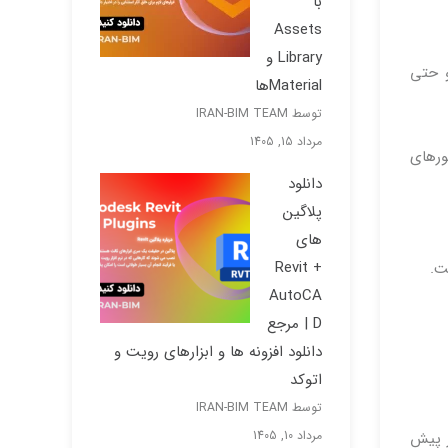
با
Assets
Library و
و حتی
Materialها
توسط IRAN-BIM TEAM
مرداد 15, 1405
د ، حتی اگر در کشورهای
دانلود
پلاگین
های
Revit +
AutoCA
D | مرجع
دانلود افزونه ها و ابزارهای رویت و
اتوکد
توسط IRAN-BIM TEAM
مرداد 10, 1405
ز پیش