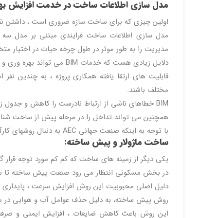
مدل سازی اطلاعات ساخت
در خدمت افزایش به
اولین چیزی که برای ساخت سازه ضروری است ، داشتن نق
مدل سازی اطلاعات ساخت فرایندی مبتنی بر مدل سه ب
مدیریت را به طور موثر در طول چرخه حیات در اختیار مت
دلایل زیادی هست که خدمات BIM می تواند بهره وری و کیفیت ساخت را افزایش دهد.
مختلف باشند.
BIM خطاهای ناشی از ارتباط نادرست را کاهش و جدول زمانی را بهبود و سرعت پروژه را به شدت افزایش می دهد.
همچنین می تواند تداخل را در مرحله پیش از ساخت شناس
با توجه به اینکه صنعت جهانی AEC به دنبال روشهای کارآمد و هوشمندانه برای طراحی و ساخت می باشد ، BIM راه حل مناسبی است.
ساخت ماژولار و پیش ساخته:
یکی دیگر از زمینه های ساخت که کم کم مورد توجه قرار 
در بخش مسکونی انتظار می رود صنعت پیش ساخته تا سال ۲۰۲۵ تقریباً به ۱۱۰ میلیارد دلار
دلیل اصلی محبوبیت این روش افزایش سرعت ، پایداری و 
روش پیش ساخته، به دلیل حذف عوامل آب و هوایی در محل
این روش باعث کاهش ضایعات ، افزایش ایمنی و صرفه