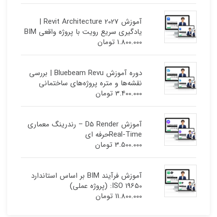
آموزش Revit Architecture 2027 |
یادگیری سریع رویت با پروژه واقعی BIM
1.800.000
تومان
دوره آموزش Bluebeam Revu | بررسی
نقشه‌ها و متره پروژه‌های ساختمانی
3.400.000
تومان
آموزش D5 Render – رندرینگ معماری
Real-Timeحرفه ای
3.500.000
تومان
آموزش فرآیند BIM بر اساس استاندارد
ISO 19650: (پروژه عملی)
11.800.000
تومان