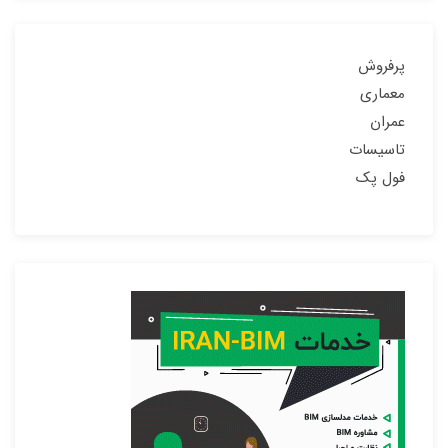
پرفروش
معماری
عمران
تاسیسات
فول پک