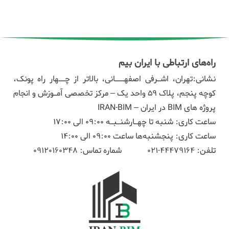
راه‌های ارتباطی با ایران بیم
نشانی:تهران، اشـرفی اصفهـــانی، بالاتر از چــهار راه پونک،
کوچه پنجم، پلاک ۵۹ واحد یک – مرکز تخصصی آمـوزش و انجام
پروژه های BIM در ایران – IRAN-BIM
ساعت کاری: شنبه تا چهـارشنـبـه 09:00 الی 17:00
ساعت کاری: پنجشنبه‌ها ساعت 09:00 الی 14:00
تلفن:
44479164-021
شماره تماس:
09120160348