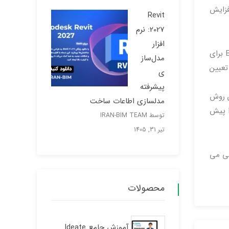
یگری مانند افزایش
Revit
2027: نرم
افزار
بعضی اوقات تخریب ساختمان اقتصادی تر و عملی تر از بازسازی آن است. همانطور که گفته شد ، ابتدا می توان از اسکن به BIM برای
مدل‌ساز
تعیین
ی
پیشرفته
ن روش
مدلسازی اطاعات ساخت
را پیش
توسط IRAN-BIM TEAM
تیر 31, 1405
ای ساختمانی می
محصولات
آموزش جامع Ideate