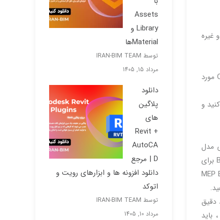
با
Assets
Library و
انحه و غیره
Materialها
توسط IRAN-BIM TEAM
مرداد 15, 1405
می تواند برای پیوند دادن اجزا یا مجموعه ها با زمان یا اطلاعات مربوط استفاده شود. BIM می تواند برای تشخیص CLash مورد
دانلود
پلاگین
ابی کنید و
های
Revit +
AutoCA
ی مدل
D | مرجع
های BIM استفاده کرد تا تمام تغییراتی را که طی مراحل ساخت ایجاد شده اند منعکس کند. سپس می توان از این مدل های BIM برای
دانلود افزونه ها و ابزارهای رویت و
دل های سه بعدی مجازی دارای کلیه اطلاعات مربوط به اجزای ساختمان هستند. MEP BIM
اتوکد
توسط IRAN-BIM TEAM
 دقیق
مرداد 10, 1405
 باید