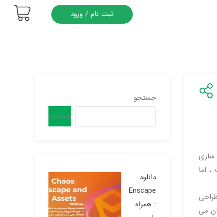
ثبت نام / ورود
جستجو
جستجو
 سازی
، اما
دانلود
Enscape
 و طراحی
: همراه
 بیان می