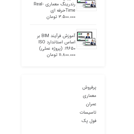
رندرینگ معماری Real-
Timeحرفه ای
3.500.000
تومان
آموزش فرآیند BIM بر
اساس استاندارد ISO
19650: (پروژه عملی)
11.800.000
تومان
پرفروش
معماری
عمران
تاسیسات
فول پک