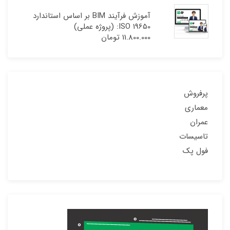
آموزش فرآیند BIM بر اساس استاندارد
ISO 19650: (پروژه عملی)
11.800.000
تومان
پرفروش
معماری
عمران
تاسیسات
فول پک