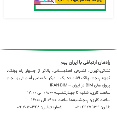
راه‌های ارتباطی با ایران بیم
نشانی:تهران، اشـرفی اصفهـــانی، بالاتر از چــهار راه پونک،
کوچه پنجم، پلاک ۵۹ واحد یک – مرکز تخصصی آمـوزش و انجام
پروژه های BIM در ایران – IRAN-BIM
ساعت کاری: شنبه تا چهـارشنـبـه 09:00 الی 17:00
ساعت کاری: پنجشنبه‌ها ساعت 09:00 الی 14:00
تلفن:
44479164-021
شماره تماس:
09120160348