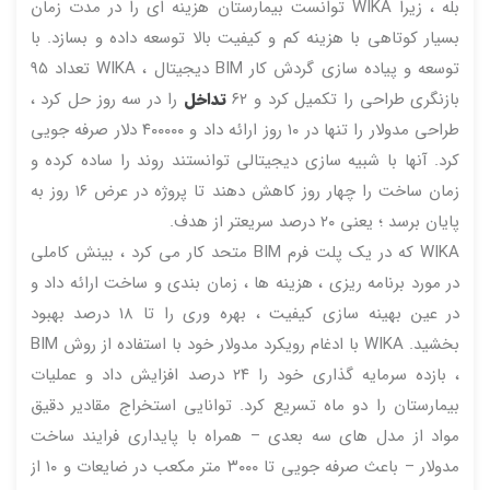
بله ، زیرا WIKA توانست بیمارستان هزینه ای را در مدت زمان
بسیار کوتاهی با هزینه کم و کیفیت بالا توسعه داده و بسازد. با
توسعه و پیاده سازی گردش کار BIM دیجیتال ، WIKA تعداد ۹۵
بازنگری طراحی را تکمیل کرد و ۶۲
تداخل
را در سه روز حل کرد ،
طراحی مدولار را تنها در ۱۰ روز ارائه داد و ۴۰۰۰۰۰ دلار صرفه جویی
کرد. آنها با شبیه سازی دیجیتالی توانستند روند را ساده کرده و
زمان ساخت را چهار روز کاهش دهند تا پروژه در عرض ۱۶ روز به
پایان برسد ؛ یعنی ۲۰ درصد سریعتر از هدف.
WIKA که در یک پلت فرم BIM متحد کار می کرد ، بینش کاملی
در مورد برنامه ریزی ، هزینه ها ، زمان بندی و ساخت ارائه داد و
در عین بهینه سازی کیفیت ، بهره وری را تا ۱۸ درصد بهبود
بخشید. WIKA با ادغام رویکرد مدولار خود با استفاده از روش BIM
، بازده سرمایه گذاری خود را ۲۴ درصد افزایش داد و عملیات
بیمارستان را دو ماه تسریع کرد. توانایی استخراج مقادیر دقیق
مواد از مدل های سه بعدی – همراه با پایداری فرایند ساخت
مدولار – باعث صرفه جویی تا ۳۰۰۰ متر مکعب در ضایعات و ۱۰ از