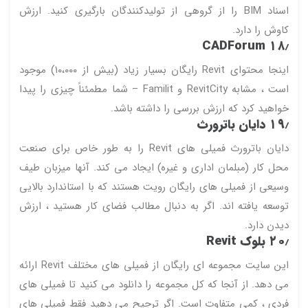
اسناد BIM را از گروهی از تولیدکنندگان بارگیری کنید. ارزش
کاوش را دارد.
۱۸٫ CADForum
اینجا محتوای Revit رایگان بسیار زیاد (بیش از ۱۰،۰۰۰) موجود
است ، مشابه RevitCity و Familit – شما مطمئناً چیزی را پیدا
خواهید کرد که ارزش بررسی را داشته باشد.
۱۹٫
دایان باترورث
دایان باترورث فمیلی های Revit را به طور خاص برای صنعت
محل کار (مبلمان اداری و غیره) ایجاد می کند. آنها میزبان طیف
وسیعی از فمیلی های رایگان رویت هستند که با استاندارد بالایی
توسعه یافته اند. اگر به دنبال مطالب فضای کار هستید ، ارزش
دیدن دارد.
۲۰٫ بلوک Revit
این سایت مجموعه ای رایگان از فمیلی های مختلف Revit ارائه
می دهد. از آنجا که کل مجموعه را دانلود می کنید تا فمیلی های
فردی ، کمی متفاوت است. اگر ترجیح می دهید فقط فمیلی های