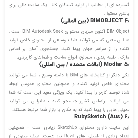
گسترده ای از مطالب از تولید کنندگان UK . یک سایت عالی برای
یافتن محتوا .
۴٫
BIMOBJECT (بین المللی)
BIM Object اکنون میزبان محتوای BIM Autodesk Seek است .
به این معنی که می توانید طیف وسیعی از محتوای خاص تولید
کننده را از سراسر جهان پیدا کنید. جستجوی آسان بر اساس
مارک ، طبقه بندی ، مصالح، انواع ساخت و فضاهای کاربردی.
۵٫
Modlar (ایالات متحده / بین المللی)
یکی دیگر از کتابخانه های BIM با دامنه وسیع ، شما می توانید
محتوای خاص تولید کننده و همچنین محتوای عمومی ایجاد
شده توسط کاربر را پیدا کنید. یک ویژگی مفید این است که شما
می توانید براساس کشور جستجو کنید ، بنابراین می توانید
فمیلی هایی را پیدا کنید که به مکان یا بازار شما مرتبط هستند.
RubySketch (Aus)
۶٫
این سایت دارای محتوای SketchUp زیادی است – همچنین
تعداد زیادی از فمیلی های Revit نیز هست. طیف متنوعی از