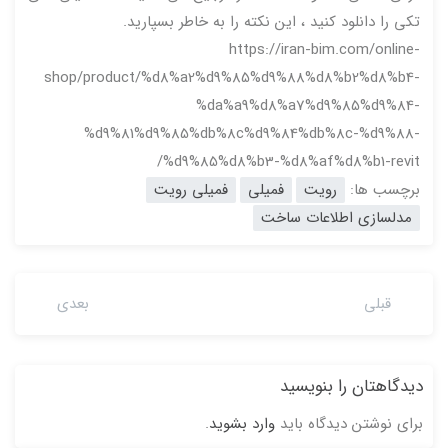
تکی را دانلود کنید ، این نکته را به خاطر بسپارید.
https://iran-bim.com/online-
shop/product/%d8%a2%d9%85%d9%88%d8%b2%d8%b4-
%da%a9%d8%a7%d9%85%d9%84-
%d9%81%d9%85%db%8c%d9%84%db%8c-%d9%88-
%d9%85%d8%b3-%d8%af%d8%b1-revit/
برچسب ها:
رویت
فمیلی
فمیلی رویت
مدلسازی اطلاعات ساخت
قبلی
بعدی
دیدگاهتان را بنویسید
برای نوشتن دیدگاه باید
وارد بشوید
.