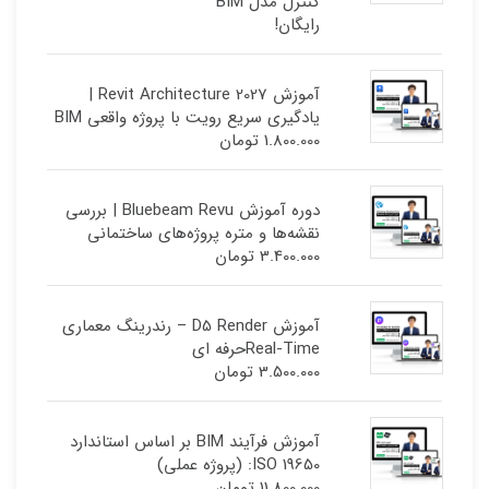
کنترل مدل BIM
رایگان!
آموزش Revit Architecture 2027 |
یادگیری سریع رویت با پروژه واقعی BIM
1.800.000
تومان
دوره آموزش Bluebeam Revu | بررسی
نقشه‌ها و متره پروژه‌های ساختمانی
3.400.000
تومان
آموزش D5 Render – رندرینگ معماری
Real-Timeحرفه ای
3.500.000
تومان
آموزش فرآیند BIM بر اساس استاندارد
ISO 19650: (پروژه عملی)
11.800.000
تومان