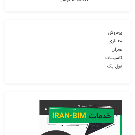
پرفروش
معماری
عمران
تاسیسات
فول پک