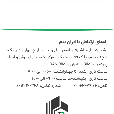
راه‌های ارتباطی با ایران بیم
نشانی:تهران، اشـرفی اصفهـــانی، بالاتر از چــهار راه پونک،
کوچه پنجم، پلاک ۵۹ واحد یک – مرکز تخصصی آمـوزش و انجام
پروژه های BIM در ایران – IRAN-BIM
ساعت کاری: شنبه تا چهـارشنـبـه 09:00 الی 17:00
ساعت کاری: پنجشنبه‌ها ساعت 09:00 الی 14:00
تلفن:
44479164-021
شماره تماس:
09120160348