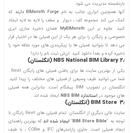
بازنشسته مدیریت می شود.
آنها همچنین ابزاری جالب به نام
BIMsmith Forge دارند
که
کمک می کند مجموعه کف ، دیوار و سقف را لایه به لایه ایجاد
کنید. علاوه بر این
MyBIMsmith
فضای ذخیره سازی ابری
خصوصی و رایگان را برای هر یک از این فمیلی ها در اختیار قرار
می دهد تا بتوانید فمیلی ها یا پیکربندی های مورد علاقه خود را
ذخیره کرده و بعداً دانلود کنید. ارزش ثبت نام را دارد!
۲٫
NBS National BIM Library (انگلستان)
یکی از بهترین سایت ها برای یافتن فمیلی های رایگان Revit .
شما می توانید طیف وسیعی از فمیلی های مختلف را پیدا کنید.
انگلستان در تصویب BIM پیشگام است. بنابراین همه فمیلی
های موجود در
استاندارد NBS BIM
ایجاد شده اند .
۳٫
BIM Store (انگلستان)
سایت عالی دیگری از انگلستان. تمام فمیلی های Revit رایگان با
توجه به
‘BIM Store Bible’ ایجاد شده اند
که بهترین راهنمای
ایجاد فمیلی است. حاوی پارامترهای IFC و COBie ، با طیف