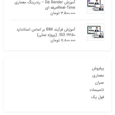
آموزش D5 Render – رندرینگ معماری
Real-Timeحرفه ای
3.500.000
تومان
آموزش فرآیند BIM بر اساس استاندارد
ISO 19650: (پروژه عملی)
11.800.000
تومان
پرفروش
معماری
عمران
تاسیسات
فول پک