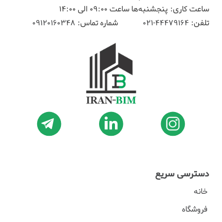
ساعت کاری: پنجشنبه‌ها ساعت 09:00 الی 14:00
تلفن:
44479164-021
شماره تماس:
09120160348
دسترسی سریع
خانه
فروشگاه