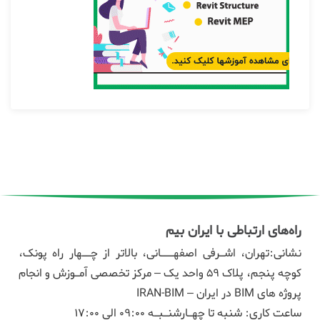
راه‌های ارتباطی با ایران بیم
نشانی:تهران، اشـرفی اصفهـــانی، بالاتر از چــهار راه پونک،
کوچه پنجم، پلاک ۵۹ واحد یک – مرکز تخصصی آمـوزش و انجام
پروژه های BIM در ایران – IRAN-BIM
ساعت کاری: شنبه تا چهـارشنـبـه 09:00 الی 17:00