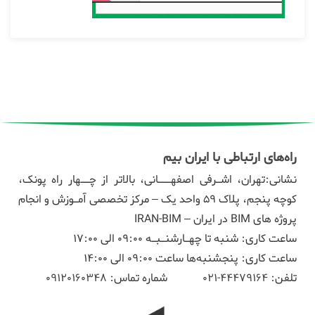
راه‌های ارتباطی با ایران بیم
نشانی:تهران، اشـرفی اصفهـــانی، بالاتر از چــهار راه پونک،
کوچه پنجم، پلاک ۵۹ واحد یک – مرکز تخصصی آمـوزش و انجام
پروژه های BIM در ایران – IRAN-BIM
ساعت کاری: شنبه تا چهـارشنـبـه 09:00 الی 17:00
ساعت کاری: پنجشنبه‌ها ساعت 09:00 الی 14:00
تلفن:
44479164-021
شماره تماس:
09120160348