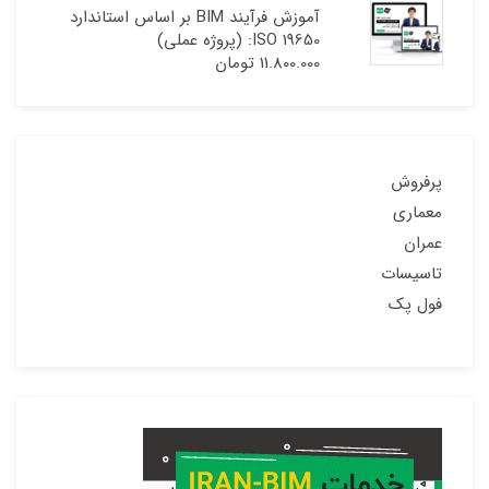
آموزش فرآیند BIM بر اساس استاندارد
ISO 19650: (پروژه عملی)
11.800.000
تومان
پرفروش
معماری
عمران
تاسیسات
فول پک