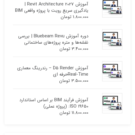
آموزش Revit Architecture 2027 |
یادگیری سریع رویت با پروژه واقعی BIM
1.800.000
تومان
دوره آموزش Bluebeam Revu | بررسی
نقشه‌ها و متره پروژه‌های ساختمانی
3.400.000
تومان
آموزش D5 Render – رندرینگ معماری
Real-Timeحرفه ای
3.500.000
تومان
آموزش فرآیند BIM بر اساس استاندارد
ISO 19650: (پروژه عملی)
11.800.000
تومان