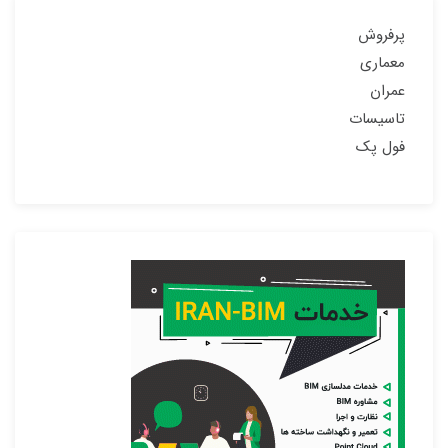
پرفروش
معماری
عمران
تاسیسات
فول پک