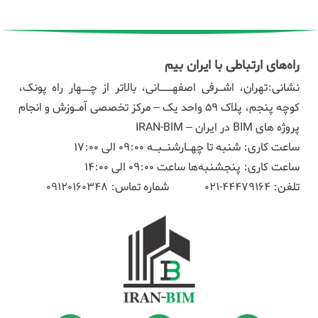
راه‌های ارتباطی با ایران بیم
نشانی:تهران، اشـرفی اصفهـــانی، بالاتر از چــهار راه پونک،
کوچه پنجم، پلاک ۵۹ واحد یک – مرکز تخصصی آمـوزش و انجام
پروژه های BIM در ایران – IRAN-BIM
ساعت کاری: شنبه تا چهـارشنـبـه 09:00 الی 17:00
ساعت کاری: پنجشنبه‌ها ساعت 09:00 الی 14:00
تلفن:
44479164-021
شماره تماس:
09120160348