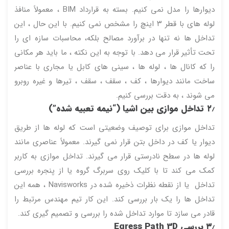
دیوارها را مدل نمی کنیم. بسته به قرارداد BIM ، معمولاً منافذ
لوله های با قطر ۳ اینچ را مشخص نمی کنیم. با این حال ، این
تداخل ها نه تنها در برآورد مصالح بلکه، محاسبات سازه ای را
تحت تأثیر قرار می دهد. با توجه به این نکته ، ما باید هر مکانی
را که کانال ها ، لوله ها ، سینی های کابل یا مجاری با عناصر
ساخت مانند دیوارها ، کف ، سقف ، سقف ، تیرها و غیره روبرو
می شوند ، به دقت بررسی کنیم.
۲٫ تداخل موازی بین اشیا (“نیمه تعبیه شده”)
تداخل موازی برای توصیف وضعیتی است که لوله ها از طریق
دیوار یا کف در داخل بتن قرار نمی گیرند. معمولاً عناصری مانند
لوله ها در سطح نادرستی قرار می گیرند. تداخل موازی به کاربر
کمک می کند تا با کلیک روی سربرگ گروه یا از پنجره بررسی
تداخل یا از نقطه نظرات ذخیره شده در Navisworks ، همه این
تداخل ها را یک بار بررسی کند. این کار تیم مهندس مرتبط را
قادر می سازد تا موارد تداخل شده را بررسی و تصمیم گیری کند.
۳٫ بررسی Egress Path 3D