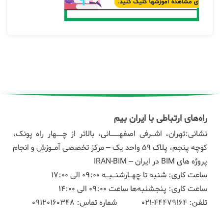
راه‌های ارتباطی با ایران بیم
نشانی:تهران، اشـرفی اصفهـــانی، بالاتر از چــهار راه پونک،
کوچه پنجم، پلاک ۵۹ واحد یک – مرکز تخصصی آمـوزش و انجام
پروژه های BIM در ایران – IRAN-BIM
ساعت کاری: شنبه تا چهـارشنـبـه 09:00 الی 17:00
ساعت کاری: پنجشنبه‌ها ساعت 09:00 الی 14:00
تلفن:
44479164-021
شماره تماس:
09120160348