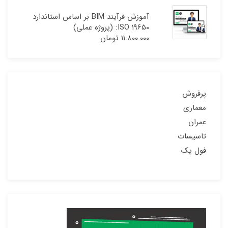
آموزش فرآیند BIM بر اساس استاندارد
ISO 19650: (پروژه عملی)
11.800.000
تومان
پرفروش
معماری
عمران
تاسیسات
فول پک