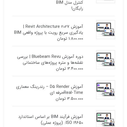
کنترل مدل BIM
رایگان!
آموزش Revit Architecture 2027 |
یادگیری سریع رویت با پروژه واقعی BIM
1.800.000
تومان
دوره آموزش Bluebeam Revu | بررسی
نقشه‌ها و متره پروژه‌های ساختمانی
3.400.000
تومان
آموزش D5 Render – رندرینگ معماری
Real-Timeحرفه ای
3.500.000
تومان
آموزش فرآیند BIM بر اساس استاندارد
ISO 19650: (پروژه عملی)