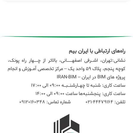
راه‌های ارتباطی با ایران بیم
نشانی:تهران، اشـرفی اصفهـــانی، بالاتر از چــهار راه پونک،
کوچه پنجم، پلاک ۵۹ واحد یک – مرکز تخصصی آمـوزش و انجام
پروژه های BIM در ایران – IRAN-BIM
ساعت کاری: شنبه تا چهـارشنـبـه 09:00 الی 17:00
ساعت کاری: پنجشنبه‌ها ساعت 09:00 الی 14:00
تلفن:
44479164-021
شماره تماس:
09120160348