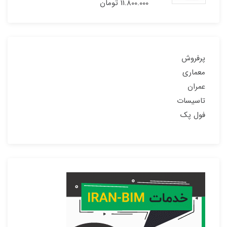
11.800.000
تومان
پرفروش
معماری
عمران
تاسیسات
فول پک