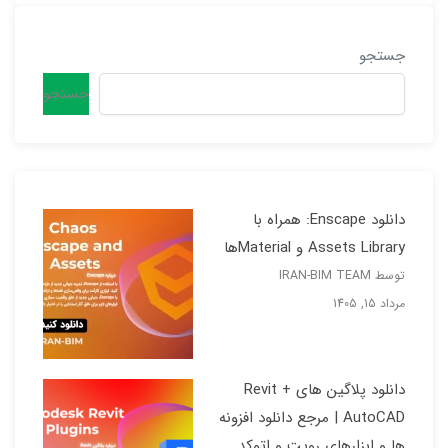
جستجو
جستجو
دانلود Enscape: همراه با
Assets Library و Materialها
توسط IRAN-BIM TEAM
مرداد 15, 1405
دانلود پلاگین های Revit +
AutoCAD | مرجع دانلود افزونه
ها و ابزارهای رویت و اتوکد