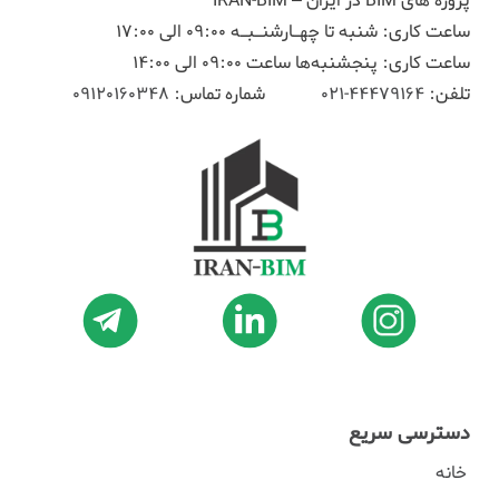
پروژه های BIM در ایران – IRAN-BIM
ساعت کاری: شنبه تا چهـارشنـبـه 09:00 الی 17:00
ساعت کاری: پنجشنبه‌ها ساعت 09:00 الی 14:00
تلفن:
44479164-021
شماره تماس:
09120160348
دسترسی سریع
خانه