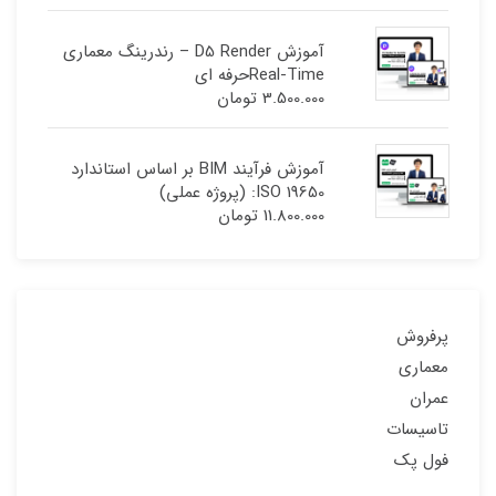
آموزش D5 Render – رندرینگ معماری
Real-Timeحرفه ای
3.500.000
تومان
آموزش فرآیند BIM بر اساس استاندارد
ISO 19650: (پروژه عملی)
11.800.000
تومان
پرفروش
معماری
عمران
تاسیسات
فول پک