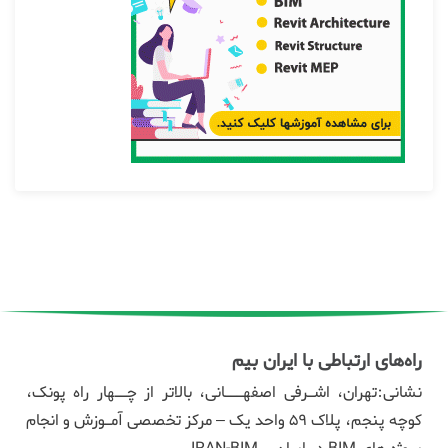
راه‌های ارتباطی با ایران بیم
نشانی:تهران، اشـرفی اصفهـــانی، بالاتر از چــهار راه پونک،
کوچه پنجم، پلاک ۵۹ واحد یک – مرکز تخصصی آمـوزش و انجام