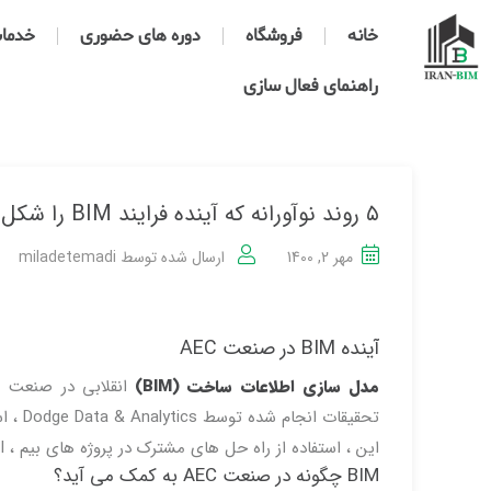
خانه
فروشگاه
دوره های حضوری
خدمات 
راهنمای فعال سازی
۵ روند نوآورانه که آینده فرایند BIM را شکل می دهد
مهر 2, 1400
ارسال شده توسط
miladetemadi
آینده BIM در صنعت AEC
مدل سازی اطلاعات ساخت (BIM)
این ، استفاده از راه حل های مشترک در پروژه های بیم ، ROI را به بالاترین سطح (> 50٪) می رساند.
BIM چگونه در صنعت AEC به کمک می آید؟