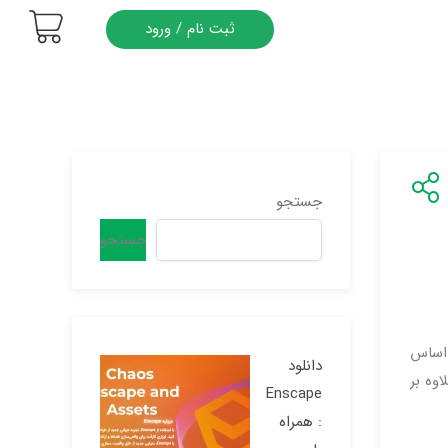
ثبت نام / ورود
جستجو
جستجو
بر اساس
دانلود
R یک پروژه می شود. علاوه بر
Enscape
: همراه