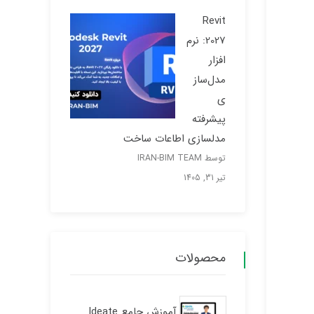
Revit
2027: نرم
افزار
مدل‌ساز
ی
پیشرفته
مدلسازی اطاعات ساخت
توسط IRAN-BIM TEAM
تیر 31, 1405
محصولات
آموزش جامع Ideate