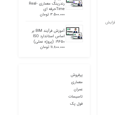
رندرینگ معماری Real-
Timeحرفه ای
3.500.000
تومان
رایی را افزایش
آموزش فرآیند BIM بر
اساس استاندارد ISO
19650: (پروژه عملی)
11.800.000
تومان
پرفروش
معماری
عمران
تاسیسات
فول پک