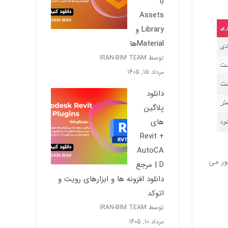
با
Assets
Library و
Materialها
توسط IRAN-BIM TEAM
مرداد 15, 1405
دانلود
پلاگین
های
Revit +
AutoCA
ر لحظه ظهور می
D | مرجع
دانلود افزونه ها و ابزارهای رویت و
اتوکد
توسط IRAN-BIM TEAM
مرداد 10, 1405