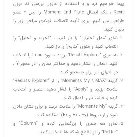
پیدا خواهیم کرد و با استفاده از ماژول بررسی کد درون
Revit ، یک اتصال Moment End Plate را بین ۲ عضو
طراحی می کنیم. برای تأیید اتصالات فولادی مراحل زیر را
دنبال کنید:
نمای “مدل تحلیلی” را باز کنید ، “تجزیه و تحلیل” را
انتخاب کنید و منوی “نتایج” را باز کنید.
به منوی ‘Result Explorer’ بروید ، مورد Load را انتخاب
کنید. اعمال را فشار دهید و حداکثر ممان را در محور Y ،
در انتهای تیر پرتو جستجو کنید.
گزینه “Moments My \ MAX” را از “Results Explorer”
علامت بزنید و “Apply” را فشار دهید. عنصر را انتخاب
کرده و حالت بار را اعمال کنید.
گزینه “Moments My” را علامت نزنید و برای نشان دادن
نمودار از نیروها (Fx ، Fy و Fx) استفاده کنید.
نمای سه بعدی را بزرگنمایی کرده و “Column” و
“Rafter” را از تقاطع شبکه ها انتخاب کنید.