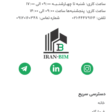
ساعت کاری: شنبه تا چهـارشنـبـه 09:00 الی 17:00
ساعت کاری: پنجشنبه‌ها ساعت 09:00 الی 14:00
تلفن:
44479164-021
شماره تماس:
09120160348
دسترسی سریع
خانه
فروشگاه