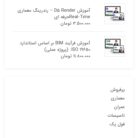
آموزش D5 Render – رندرینگ معماری
Real-Timeحرفه ای
3.500.000
تومان
آموزش فرآیند BIM بر اساس استاندارد
ISO 19650: (پروژه عملی)
11.800.000
تومان
پرفروش
معماری
عمران
تاسیسات
فول پک