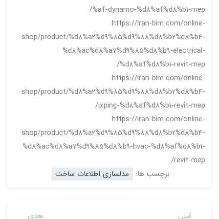
%af-dynamo-%d8%af%d8%b1-mep/
https://iran-bim.com/online-
shop/product/%d8%a2%d9%85%d9%88%d8%b2%d8%b4-
%d8%ac%d8%a7%d9%85%d8%b9-electrical-
%d8%af%d8%b1-revit-mep/
https://iran-bim.com/online-
shop/product/%d8%a2%d9%85%d9%88%d8%b2%d8%b4-
piping-%d8%af%d8%b1-revit-mep/
https://iran-bim.com/online-
shop/product/%d8%a2%d9%85%d9%88%d8%b2%d8%b4-
%d8%ac%d8%a7%d9%85%d8%b9-hvac-%d8%af%d8%b1-
revit-mep/
برچسب ها:
مدلسازی اطلاعات ساخت
قبلی
بعدی