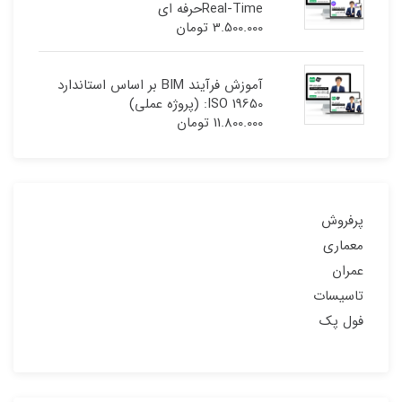
Real-Timeحرفه ای
3.500.000
تومان
آموزش فرآیند BIM بر اساس استاندارد
ISO 19650: (پروژه عملی)
11.800.000
تومان
پرفروش
معماری
عمران
تاسیسات
فول پک