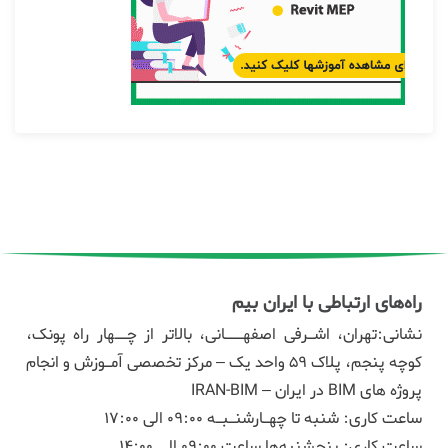
راه‌های ارتباطی با ایران بیم
نشانی:تهران، اشـرفی اصفهـــانی، بالاتر از چــهار راه پونک،
کوچه پنجم، پلاک ۵۹ واحد یک – مرکز تخصصی آمـوزش و انجام
پروژه های BIM در ایران – IRAN-BIM
ساعت کاری: شنبه تا چهـارشنـبـه 09:00 الی 17:00
ساعت کاری: پنجشنبه‌ها ساعت 09:00 الی 14:00