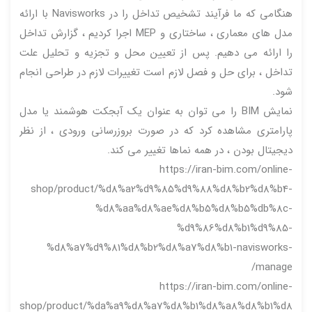
هنگامی که ما فرآیند تشخیص تداخل را در Navisworks با ارائه
مدل های معماری ، ساختاری و MEP اجرا کردیم ، گزارش تداخل
را ارائه می دهیم. پس از تعیین محل و تجزیه و تحلیل علت
تداخل ، برای حل و فصل لازم است تغییرات لازم در طراحی انجام
شود.
نمایش BIM را می توان به عنوان یک آبجکت هوشمند یا مدل
پارامتری مشاهده کرد که در صورت بروزرسانی ورودی ، از نظر
دیجیتال بودن ، در همه نماها تغییر می کند.
https://iran-bim.com/online-
shop/product/%d8%a2%d9%85%d9%88%d8%b2%d8%b4-
%d8%aa%d8%ae%d8%b5%d8%b5%db%8c-
%d9%86%d8%b1%d9%85-
%d8%a7%d9%81%d8%b2%d8%a7%d8%b1-navisworks-
manage/
https://iran-bim.com/online-
shop/product/%da%a9%d8%a7%d8%b1%d8%a8%d8%b1%d8