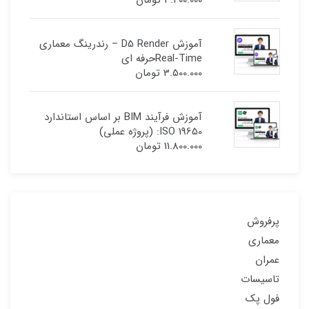
آموزش D5 Render – رندرینگ معماری
Real-Timeحرفه ای
3.500.000
تومان
آموزش فرآیند BIM بر اساس استاندارد
ISO 19650: (پروژه عملی)
11.800.000
تومان
پرفروش
معماری
عمران
تاسیسات
فول پک