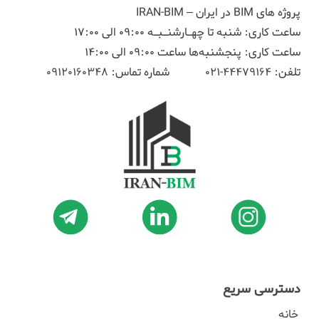
پروژه های BIM در ایران – IRAN-BIM
ساعت کاری: شنبه تا چهـارشنـبـه 09:00 الی 17:00
ساعت کاری: پنجشنبه‌ها ساعت 09:00 الی 14:00
تلفن:
44479164-021
شماره تماس:
09120160348
دسترسی سریع
خانه