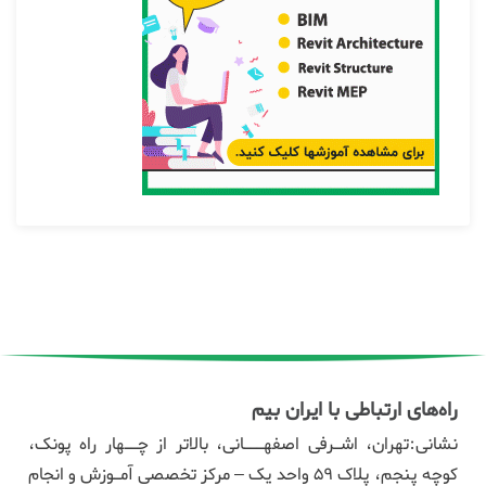
راه‌های ارتباطی با ایران بیم
نشانی:تهران، اشـرفی اصفهـــانی، بالاتر از چــهار راه پونک،
کوچه پنجم، پلاک ۵۹ واحد یک – مرکز تخصصی آمـوزش و انجام