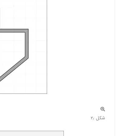
شکل ۲٫