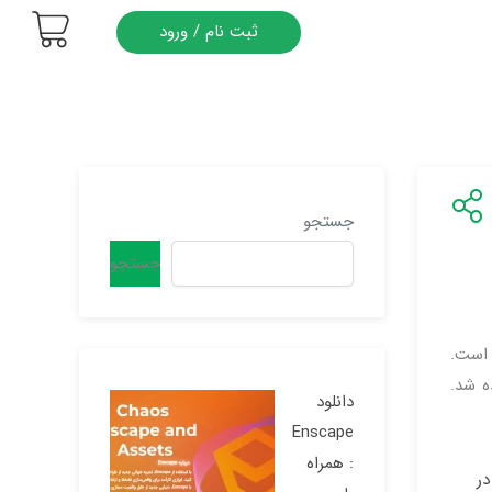
ثبت نام / ورود
جستجو
جستجو
فزایش است.
ده شد.
دانلود
Enscape
: همراه
در