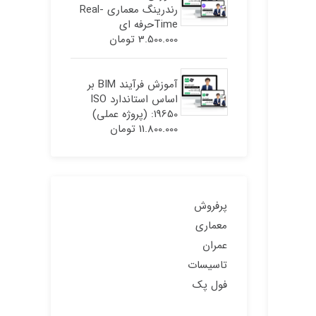
رندرینگ معماری Real-
Timeحرفه ای
3.500.000
تومان
آموزش فرآیند BIM بر
اساس استاندارد ISO
19650: (پروژه عملی)
11.800.000
تومان
پرفروش
معماری
عمران
تاسیسات
فول پک