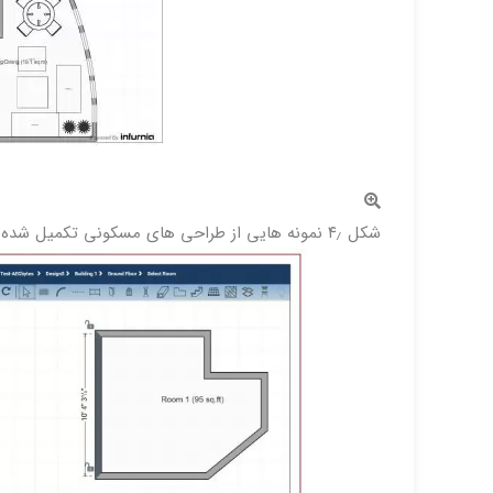
شکل ۴٫ نمونه هایی از طراحی های مسکونی تکمیل شده با Infurnia ، شامل دیوارهای منحنی و بالکن ها.