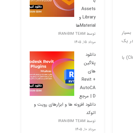
با
Assets
Library و
Materialها
Infurnia محصول یک شرکت نوپا مستقر در هند است که توسعه برنامه های ابری (Cloud) خود را در ژانویه ۲۰۱۶ آغاز کرد. Infurnia بسیار
توسط IRAN-BIM TEAM
در یک
مرداد 15, 1405
دانلود
توانایی ایجاد تصویرهای واقعی از مفهوم طراحی بسیار مهم است و Infurnia این کار را با ادغام سرویس رندر مبتنی بر ابر (Cloud) با
پلاگین
های
Revit +
AutoCA
D | مرجع
دانلود افزونه ها و ابزارهای رویت و
اتوکد
توسط IRAN-BIM TEAM
مرداد 10, 1405