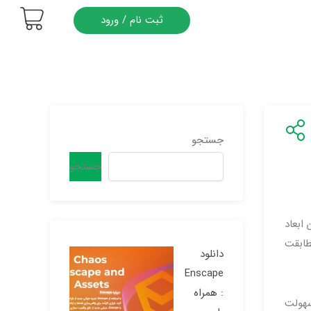
ثبت نام / ورود
جستجو
جستجو
ابعاد
طابقت
دانلود
Enscape
: همراه
سهولت