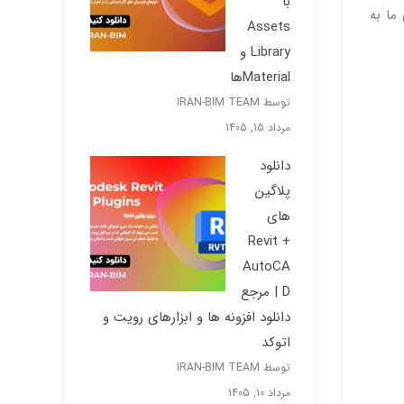
با
ما به
Assets
Library و
Materialها
توسط IRAN-BIM TEAM
مرداد 15, 1405
دانلود
پلاگین
های
Revit +
AutoCA
D | مرجع
دانلود افزونه ها و ابزارهای رویت و
اتوکد
توسط IRAN-BIM TEAM
مرداد 10, 1405