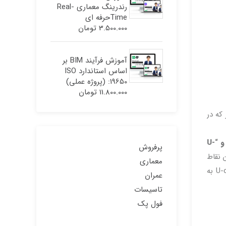
رندرینگ معماری Real-
Timeحرفه ای
3.500.000
تومان
آموزش فرآیند BIM بر
اساس استاندارد ISO
19650: (پروژه عملی)
11.800.000
تومان
عناصر Revit هستند . همانطور که در
“مارپیچ از طریق مرکز و نقاط انتهایی” ، “L-offset” و “U-
پرفروش
 نقاط
معماری
ورود و خروج راه پله را نشان دهیم. دومی ، “L” در یک پله L شکل ؛ اما با یک زاویه متفاوت . سرانجام ، می توانیم از پله U-offset به
عمران
تاسیسات
فول پک