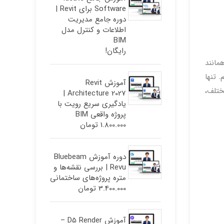
Software برای Revit |
دوره جامع مدیریت
اطلاعات و کنترل مدل
BIM
رایگان!
مانند
م. تنها
آموزش Revit
ختلف،
Architecture 2027 |
یادگیری سریع رویت با
پروژه واقعی BIM
1.800.000
تومان
دوره آموزش Bluebeam
Revu | بررسی نقشه‌ها و
متره پروژه‌های ساختمانی
3.400.000
تومان
آموزش D5 Render –