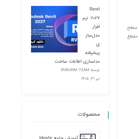
Revit
2027: نرم
افزار
و سطح
مدل‌ساز
 مقطع
ی
پیشرفته
مدلسازی اطاعات ساخت
توسط IRAN-BIM TEAM
تیر 31, 1405
محصولات
آموزش جامع Ideate