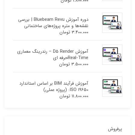
1.800.000
تومان
دوره آموزش Bluebeam Revu | بررسی
نقشه‌ها و متره پروژه‌های ساختمانی
3.400.000
تومان
آموزش D5 Render – رندرینگ معماری
Real-Timeحرفه ای
3.500.000
تومان
آموزش فرآیند BIM بر اساس استاندارد
ISO 19650: (پروژه عملی)
11.800.000
تومان
پرفروش