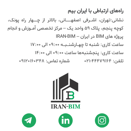
راه‌های ارتباطی با ایران بیم
نشانی:تهران، اشـرفی اصفهـــانی، بالاتر از چــهار راه پونک،
کوچه پنجم، پلاک ۵۹ واحد یک – مرکز تخصصی آمـوزش و انجام
پروژه های BIM در ایران – IRAN-BIM
ساعت کاری: شنبه تا چهـارشنـبـه 09:00 الی 17:00
ساعت کاری: پنجشنبه‌ها ساعت 09:00 الی 14:00
تلفن:
44479164-021
شماره تماس:
09120160348