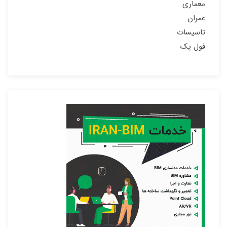
معماری
عمران
تاسیسات
فول پک