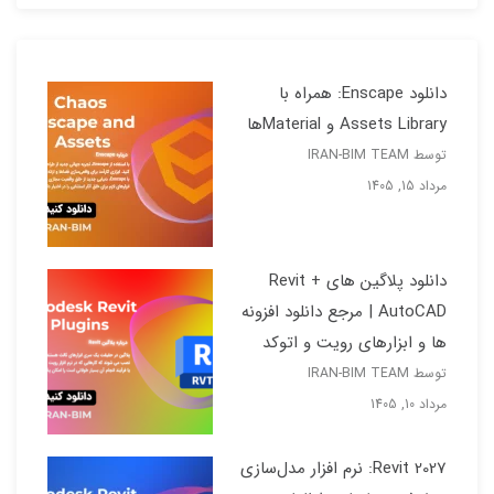
دانلود Enscape: همراه با
Assets Library و Materialها
توسط IRAN-BIM TEAM
مرداد 15, 1405
دانلود پلاگین های Revit +
AutoCAD | مرجع دانلود افزونه
ها و ابزارهای رویت و اتوکد
توسط IRAN-BIM TEAM
مرداد 10, 1405
Revit 2027: نرم افزار مدل‌سازی