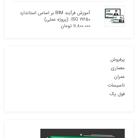
آموزش فرآیند BIM بر اساس استاندارد
ISO 19650: (پروژه عملی)
11.800.000
تومان
پرفروش
معماری
عمران
تاسیسات
فول پک