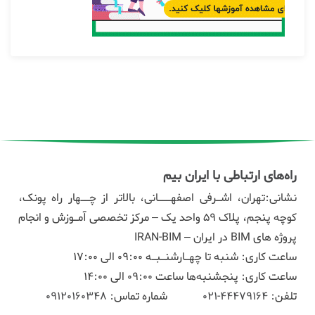
راه‌های ارتباطی با ایران بیم
نشانی:تهران، اشـرفی اصفهـــانی، بالاتر از چــهار راه پونک،
کوچه پنجم، پلاک ۵۹ واحد یک – مرکز تخصصی آمـوزش و انجام
پروژه های BIM در ایران – IRAN-BIM
ساعت کاری: شنبه تا چهـارشنـبـه 09:00 الی 17:00
ساعت کاری: پنجشنبه‌ها ساعت 09:00 الی 14:00
تلفن:
44479164-021
شماره تماس:
09120160348