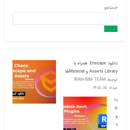
جستجو
جستجو
دانلود Enscape: همراه با
Assets Library و Materialها
توسط IRAN-BIM TEAM
مرداد 15, 1405
دا
نل
و
د