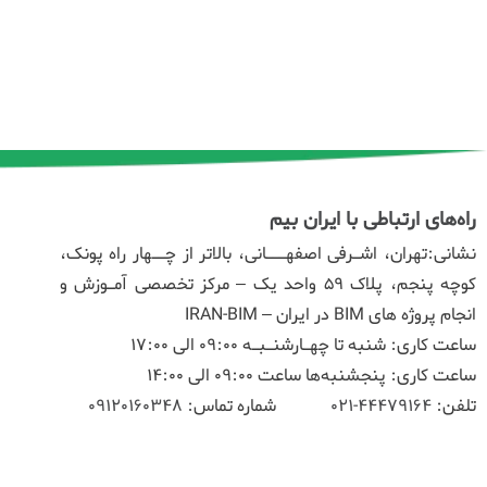
راه‌های ارتباطی با ایران بیم
نشانی:تهران، اشـرفی اصفهـــانی، بالاتر از چــهار راه پونک،
کوچه پنجم، پلاک ۵۹ واحد یک – مرکز تخصصی آمـوزش و
انجام پروژه های BIM در ایران – IRAN-BIM
ساعت کاری: شنبه تا چهـارشنـبـه 09:00 الی 17:00
ساعت کاری: پنجشنبه‌ها ساعت 09:00 الی 14:00
تلفن:
44479164-021
شماره تماس:
09120160348