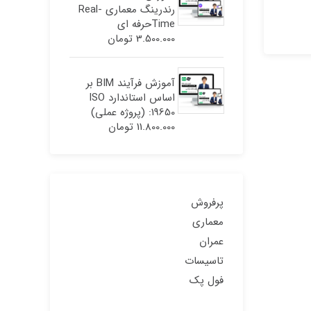
رندرینگ معماری Real-
Timeحرفه ای
3.500.000
تومان
آموزش فرآیند BIM بر
اساس استاندارد ISO
19650: (پروژه عملی)
11.800.000
تومان
پرفروش
معماری
عمران
تاسیسات
فول پک