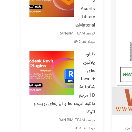
با
Assets
Library و
Materialها
توسط IRAN-BIM TEAM
مرداد 15, 1405
دانلود
پلاگین
های
Revit +
AutoCA
D | مرجع
دانلود افزونه ها و ابزارهای رویت و
اتوکد
توسط IRAN-BIM TEAM
 این
مرداد 10, 1405