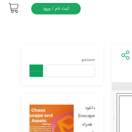
ثبت نام / ورود
جستجو
جستجو
دانلود
Enscape
: همراه