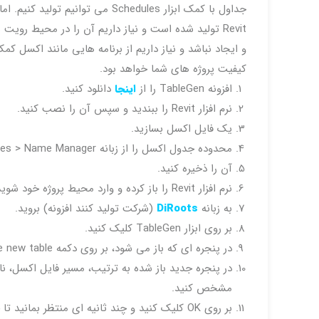
جداول با کمک ابزار Schedules می ت
Revit تولید شده است و نیاز داریم آن را در محیط روی
و ایجاد نباشد و نیاز داریم از برنامه هایی مانند اکسل 
کیفیت پروژه های شما خواهد بود.
افزونه TableGen را از
اینجا
دانلود کنید.
نرم افزار Revit را ببندید و سپس آن را نصب کنید.
یک فایل اکسل بسازید.
محدوده جدول اکسل را از زبانه Formulas >Defines Names > Name Manager مشخص کنید.
آن را ذخیره کنید.
نرم افزار Revit را باز کرده و وارد محیط پروژه خود شوید.
به زبانه
DiRoots
(شرکت تولید کنند افزونه) بروید.
بر روی ابزار TableGen کلیک کنید.
در پنجره ای که باز می شود، بر روی دکمه Create new table کلیک کنید تا پنجره ای جدید نمایش داده شود.
در پنجره جدید باز شده به ترتیب، مسیر فایل اکسل، ن
مشخص کنید.
بر روی OK کلیک کنید و چند ثانیه ای منتظر بمانید تا جدول تولید شود.