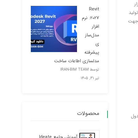
ار
Revit
ولید
2027: نرم
 جهت
افزار
مدل‌ساز
ی
پیشرفته
مدلسازی اطاعات ساخت
توسط IRAN-BIM TEAM
تیر 31, 1405
محصولات
دول
آموزش جامع Ideate