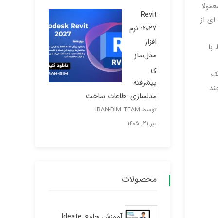
عمولا
Revit
ای از
2027: نرم
افزار
با
مدل‌ساز
ی
یک
پیشرفته
وند و چند
مدلسازی اطاعات ساخت
توسط IRAN-BIM TEAM
تیر 31, 1405
محصولات
آموزش جامع Ideate