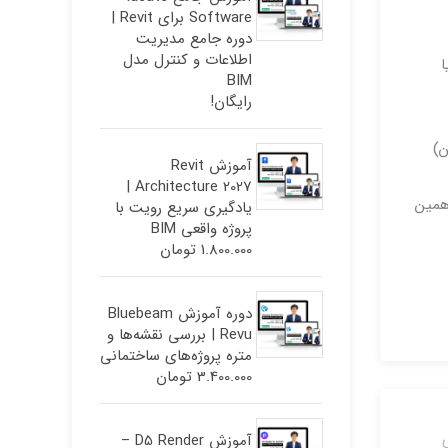
Software برای Revit |
دوره جامع مدیریت
اطلاعات و کنترل مدل
یا
BIM
رایگان!
ن ، ۳بعدی و سکشن)
آموزش Revit
Architecture 2027 |
د. به همین
یادگیری سریع رویت با
پروژه واقعی BIM
1.800.000
تومان
دوره آموزش Bluebeam
Revu | بررسی نقشه‌ها و
متره پروژه‌های ساختمانی
3.400.000
تومان
آموزش D5 Render –