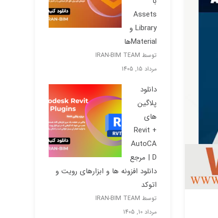
با
Assets
Library و
Materialها
توسط IRAN-BIM TEAM
مرداد 15, 1405
دانلود
پلاگین
های
Revit +
AutoCA
D | مرجع
دانلود افزونه ها و ابزارهای رویت و
اتوکد
توسط IRAN-BIM TEAM
مرداد 10, 1405