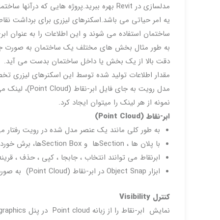
مدلسازی در Revit بهره ببرید.پروژه هایی که 
یه امر حیاتی می باشد.اسکنرهای لیزری برای برداشت نقاط
ساختمان استفاده می شوند و این اطلاعات را به عنوان ابر-نقاط (Point Cloud) ذخیره
به طور مثال بخش های مختلف یک ساختمان به صورت جداگان
دقت بالا از یک بخش یا داخل ساختمان بدست می آید.
مقدار اطلاعات تولید شده توسط این اسکنرهای لیزری تخصص
نمونه از هر لینک را میتوان ایجاد کرد.
ابر-نقاط (
Point Cloud
)
به طور کلی مانند یک عنصر مدل شده در رویت رفتار می
با پلان ها ، Sectionها و Section Boxها، برش خورده و به شما اجازه می دهد به راحتی یک بخش از نقاط را جدا کنید .
ابرنقاط می توانند انتخاب ، جابجا ، کپی ، حذف ، قرینه
ابزار Object Snap در ابر-نقاط (Point Cloud) به صورت خیلی قدرتمند مورد استفاده قرار می گیرد.
کنترل
Visibility