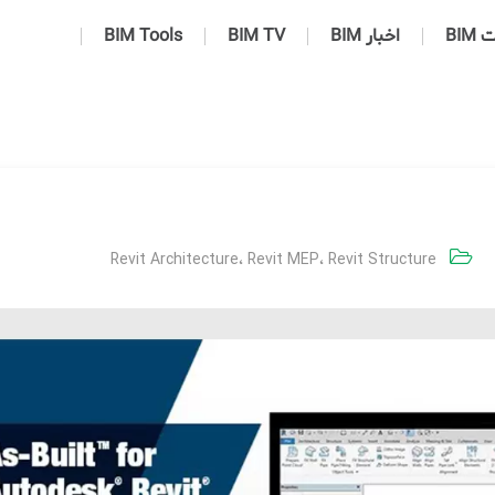
BIM
اخبار BIM
BIM TV
BIM Tools
Revit Architecture
،
Revit MEP
،
Revit Structure