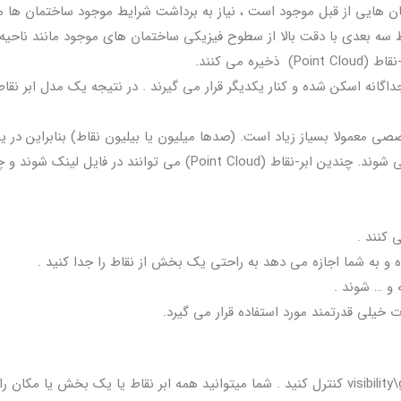
درآنها ساختمان هایی از قبل موجود است ، نیاز به برداشت شرایط موجود ساختمان ها م
 سه بعدی با دقت بالا از سطوح فیزیکی ساختمان های موجود مانند ناحیه 
 می کنند.
ه اسکن شده و کنار یکدیگر قرار می گیرند . در نتیجه یک مدل ابر نقاط 
ی معمولا بسیاز زیاد است. (صدها میلیون یا بیلیون نقاط) بنابراین در 
مدل رویت به جای فایل ابر-نقاط (Point Cloud)، لینک می شوند. چندین ابر-نقاط (Point Cloud) می توانند در فایل لینک ش
 کنند .
 و … شوند .
نمایش ابر-نقاط را از زبانه Point cloud در پنل visibility\graphics کنترل کنید . شما میتوانید همه ابر نقاط یا یک بخش یا مکان را