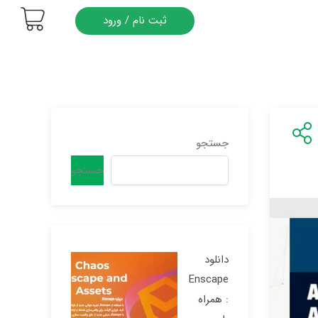
ثبت نام / ورود
جستجو
جستجو
دانلود
Enscape
: همراه