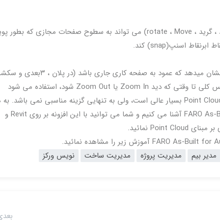
ابزارهای ایجاد یا بهبود هندسه در رویت (مانند دیوار ، خط ، گرید ، rotate ، Move) می تواند به سطوح صفحات مجازی که بطور پو
اط اسنپ(snap) کند.
رویت فقط در محدوده کوچک اطراف نشانگر صفحاتی را نشان میدهد که عمود به صفحه کاری جاری باشد (در پلا
 یا Zoom Out شود، استفاده می شود
اما با تمام این وجود که نرم افزار Revit برای مدلسازی با Point Cloud بسیار عالی است، ولی به تنهایی گزینه مناسبی نمی باش
دلیل ما شما را با افزونه قدتمند FARO As-Built for Autodesk Revit آشنا می کنیم و شما می توانید با این افزونه بر روی Revit و
مدیر بیم
مدیریت پروژه
مدیریت ساخت
نویس ورکز
بعدی