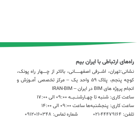
راه‌های ارتباطی با ایران بیم
نشانی:تهران، اشـرفی اصفهـــانی، بالاتر از چــهار راه پونک،
کوچه پنجم، پلاک ۵۹ واحد یک – مرکز تخصصی آمـوزش و
انجام پروژه های BIM در ایران – IRAN-BIM
ساعت کاری: شنبه تا چهـارشنـبـه 09:00 الی 17:00
ساعت کاری: پنجشنبه‌ها ساعت 09:00 الی 14:00
تلفن:
44479164-021
شماره تماس:
09120160348