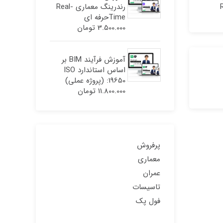
رندرینگ معماری Real-
Timeحرفه ای
3.500.000
تومان
آموزش فرآیند BIM بر
اساس استاندارد ISO
19650: (پروژه عملی)
11.800.000
تومان
پرفروش
معماری
عمران
تاسیسات
فول پک