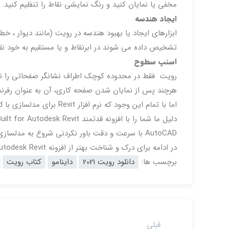
مخفی یا نمایان کنید و رنگ نمایشی نقاط را تنظیم کنید.
ایجاد هندسه
تشخیص داده می شوند در ابرنقاط و یا مستقیم به خود نقاط ابرنق
اسنپ سطوح
هرچند پس از نمایان شدن صفحه کاری، آن به عنوان رفرنس کلی تا وقتی که دید Zoom In
AutoCAD با سرعت و دقت باور نکردنی شروع به مدلسازی بر مبنای Point Cloud نمائید.
در ادامه برای درک و شناخت بهتر از افزونه FARO As-Built for Autodesk Revit آموزش زیر را مشاهده نمائید.
برچسب ها:
دانلود رویت 2021
داینامو
کتاب رویت
قبلی